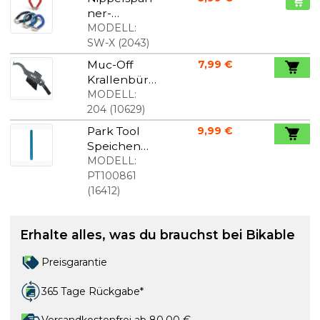
ner-
Parkwerkze
MODELL:
ug
SW-X
(
2043
)
Muc-Off
7,99 €
Krallenbürs
te
MODELL:
204
(
10629
)
Park Tool
9,99 €
Speichen
und
MODELL:
Lagerlehre
PT100861
(
16412
)
Erhalte alles, was du brauchst bei Bikable
Preisgarantie
365 Tage Rückgabe*