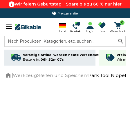
Wir feiern Geburtstag – Spare bis zu 60 % nur hier
Preisgarantie
365 Tage Rückgabe*
0
Land
Kontakt
Login
Liste
Warenkorb
Nach Produkten, Kategorien, etc. suchen...
Vorrätige Artikel werden heute versendet
Preisga
Bestelle in:
06h 52m 06s
Wir matc
Werkzeug
Reifen und Speichen
Park Tool Nippelsp
Home