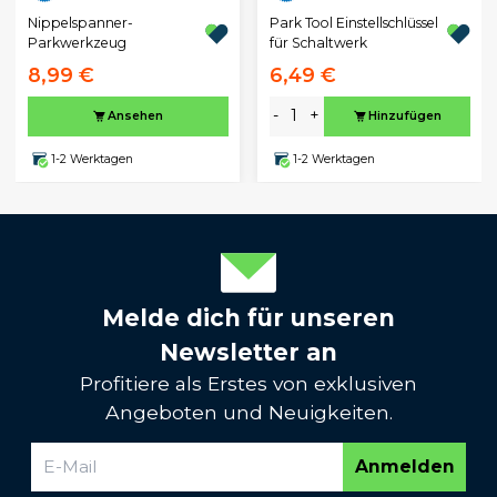
Nippelspanner-
Park Tool Einstellschlüssel
Parkwerkzeug
für Schaltwerk
8,99 €
6,49 €
-
+
Ansehen
Hinzufügen
1-2 Werktagen
1-2 Werktagen
Melde dich für unseren
Newsletter an
Profitiere als Erstes von exklusiven
Angeboten und Neuigkeiten.
Anmelden