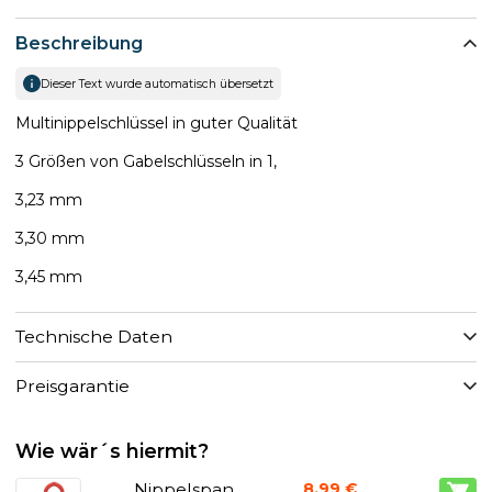
Beschreibung
Dieser Text wurde automatisch übersetzt
Multinippelschlüssel in guter Qualität
3 Größen von Gabelschlüsseln in 1,
3,23 mm
3,30 mm
3,45 mm
Technische Daten
Preisgarantie
Wie wär´s hiermit?
Nippelspan
8,99 €