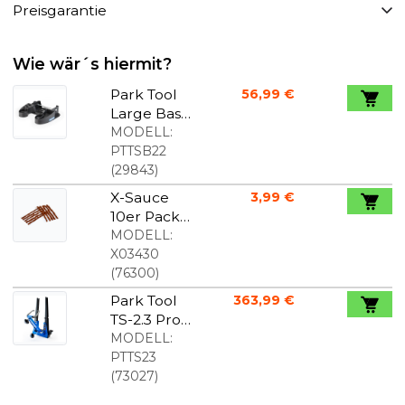
Preisgarantie
Wie wär´s hiermit?
Park Tool
56,99 €
Large Base
für
MODELL:
Radnivellier
PTTSB22
er TS-2 und
(
29843
)
TS-2.2
X-Sauce
3,99 €
10er Pack
1,5 mm
MODELL:
Schlauchlos
X03430
-
(
76300
)
Reifendicht
Park Tool
363,99 €
stopfen
TS-2.3 Profi-
Achsmessg
MODELL:
erät
PTTS23
(
73027
)