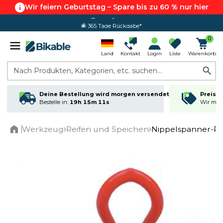
Wir feiern Geburtstag – Spare bis zu 60 % nur hier
365 Tage Rückgabe*
0
Land
Kontakt
Login
Liste
Warenkorb
Nach Produkten, Kategorien, etc. suchen...
Deine Bestellung wird morgen versendet
Preisga
Bestelle in:
19h 15m 11s
Wir matc
Werkzeug
Reifen und Speichen
Nippelspanner-P
Home