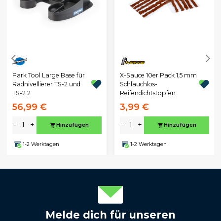
Park Tool Large Base für
X-Sauce 10er Pack 1,5 mm
Radnivellierer TS-2 und
Schlauchlos-
TS-2.2
Reifendichtstopfen
56,99 €
3,99 €
-
+
-
+
Hinzufügen
Hinzufügen
1-2 Werktagen
1-2 Werktagen
Melde dich für unseren