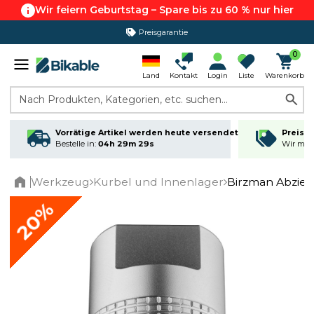
Wir feiern Geburtstag – Spare bis zu 60 % nur hier
Preisgarantie
365 Tage Rückgabe*
0
Land
Kontakt
Login
Liste
Warenkorb
Nach Produkten, Kategorien, etc. suchen...
Vorrätige Artikel werden heute versendet
Preisga
Bestelle in:
04h 29m 29s
Wir matc
Werkzeug
Kurbel und Innenlager
Birzman Abzie
Home
20%