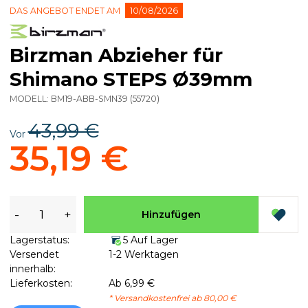
DAS ANGEBOT ENDET AM
10/08/2026
Birzman Abzieher für
Shimano STEPS Ø39mm
MODELL:
BM19-ABB-SMN39
(
55720
)
43,99 €
Vor
35,19 €
-
+
Hinzufügen
Lagerstatus:
5 Auf Lager
Versendet
1-2 Werktagen
innerhalb:
Lieferkosten:
Ab 6,99 €
* Versandkostenfrei ab 80,00 €