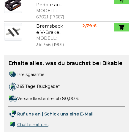
Reflexstreif
Pedale aus
en
Kunststoff
MODELL:
mit Lagern
67021
(
17667
)
Bremsback
2,79 €
e V-Brake
947
MODELL:
schwarz
361768
(
1901
)
Erhalte alles, was du brauchst bei Bikable
Preisgarantie
365 Tage Rückgabe*
Versandkostenfrei ab 80,00 €
Ruf uns an
|
Schick uns eine E-Mail
Chatte mit uns