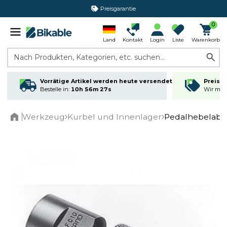
Preisgarantie
0
Land
Kontakt
Login
Liste
Warenkorb
Nach Produkten, Kategorien, etc. suchen...
Vorrätige Artikel werden heute versendet
Preisga
Bestelle in:
10h 56m 27s
Wir matc
Werkzeug
Kurbel und Innenlager
Pedalhebelabzi
Home