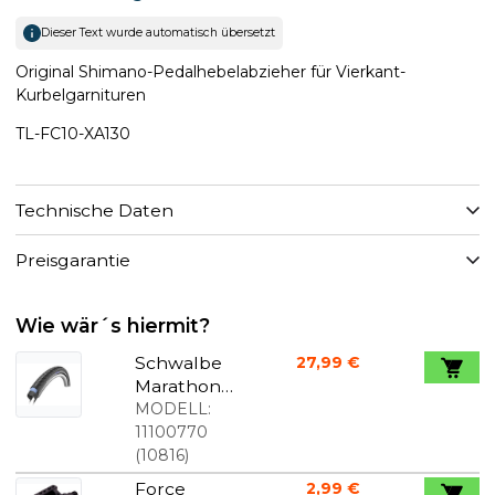
Dieser Text wurde automatisch übersetzt
Original Shimano-Pedalhebelabzieher für Vierkant-
Kurbelgarnituren
TL-FC10-XA130
Technische Daten
Preisgarantie
Wie wär´s hiermit?
Schwalbe
27,99 €
Marathon
Plus
MODELL:
Alltagsreife
11100770
n 700 x 38C
(
10816
)
mit
Force
2,99 €