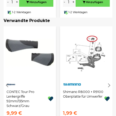
-
+
-
+
Hinzufügen
Hinzufügen
1-2 Werktagen
1-2 Werktagen
Verwandte Produkte
CONTEC Tour Pro
Shimano R8000 + R9100
Lenkergriffe
Oberplatte für Umwerfer
92mm/135mm
Schwarz/Grau
9,99 €
1,99 €