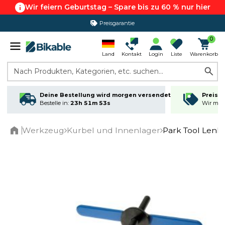
Wir feiern Geburtstag – Spare bis zu 60 % nur hier
Preisgarantie
365 Tage Rückgabe*
0
Land
Kontakt
Login
Liste
Warenkorb
Nach Produkten, Kategorien, etc. suchen...
Deine Bestellung wird morgen versendet
Preisga
Bestelle in:
23h 51m 53s
Wir matc
Werkzeug
Kurbel und Innenlager
Park Tool Len
Home