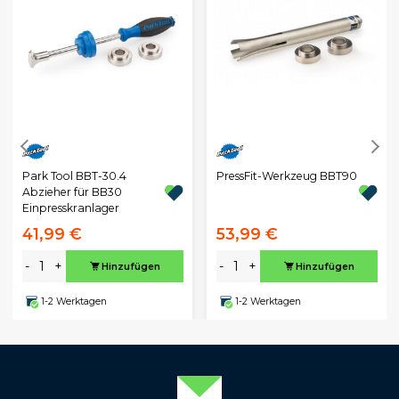
Park Tool BBT-30.4
PressFit-Werkzeug BBT90
Abzieher für BB30
Einpresskranlager
41,99 €
53,99 €
-
+
-
+
Hinzufügen
Hinzufügen
1-2 Werktagen
1-2 Werktagen