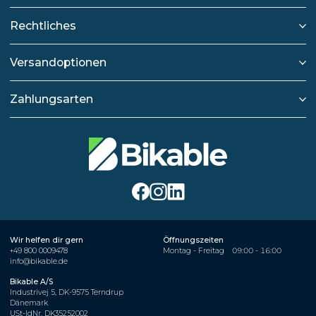
Rechtliches
Versandoptionen
Zahlungsarten
Wir helfen dir gern
Öffnungszeiten
+49 800 0009478
Montag - Freitag
09:00 - 16:00
info@bikable.de
Bikable A/S
Industrivej 5, DK-9575 Terndrup
Dänemark
USt-IdNr. DK35252002