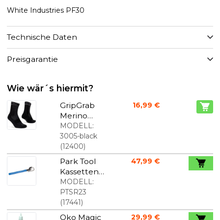
White Industries PF30
Technische Daten
Preisgarantie
Wie wär´s hiermit?
GripGrab
16,99 €
Merino
Wintersock
MODELL:
e für
3005-black
Winter/Her
(
12400
)
bst Schwarz
Park Tool
47,99 €
Kassettenp
eitsche SR-
MODELL:
2.3
PTSR23
(
17441
)
Oko Magic
29,99 €