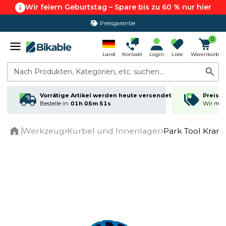
Wir feiern Geburtstag – Spare bis zu 60 % nur hier
Preisgarantie
365 Tage Rückgabe*
0
Land
Kontakt
Login
Liste
Warenkorb
Nach Produkten, Kategorien, etc. suchen...
Vorrätige Artikel werden heute versendet
Preisga
Bestelle in:
01h 05m 51s
Wir matc
Werkzeug
Kurbel und Innenlager
Park Tool Kran
Home