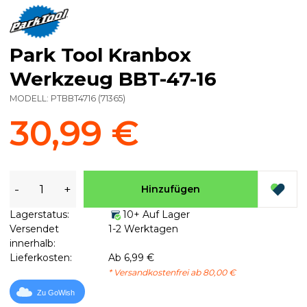
Park Tool Kranbox
Werkzeug BBT-47-16
MODELL:
PTBBT4716
(
71365
)
30,99 €
-
+
Hinzufügen
Lagerstatus:
10+ Auf Lager
Versendet
1-2 Werktagen
innerhalb:
Lieferkosten:
Ab 6,99 €
* Versandkostenfrei ab 80,00 €
Zu GoWish