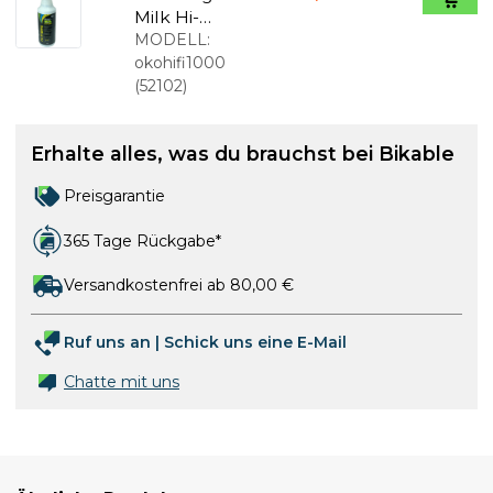
Milk Hi-
Fibre
MODELL:
Dichtung
okohifi1000
für Tubeless
(
52102
)
1000 ml
Erhalte alles, was du brauchst bei Bikable
Preisgarantie
365 Tage Rückgabe*
Versandkostenfrei ab 80,00 €
Ruf uns an
|
Schick uns eine E-Mail
Chatte mit uns