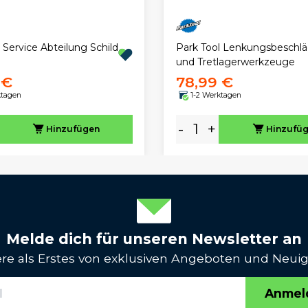
 Service Abteilung Schild
Park Tool Lenkungsbeschl
und Tretlagerwerkzeuge
 €
78,99 €
ktagen
1-2 Werktagen
-
+
Hinzufügen
Hinzufü
Melde dich für unseren Newsletter an
iere als Erstes von exklusiven Angeboten und Neuig
Anmel