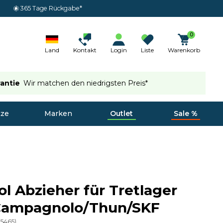
365 Tage Rückgabe*
0
Land
Kontakt
Login
Liste
Warenkorb
rantie
Wir matchen den niedrigsten Preis*
tze
Marken
Outlet
Sale %
ol Abzieher für Tretlager
Campagnolo/Thun/SKF
(
5465
)