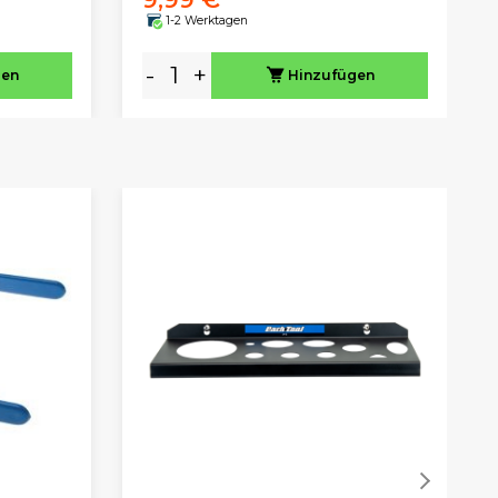
1-2 Werktagen
-
+
gen
Hinzufügen