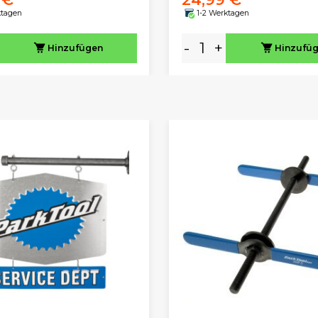
ktagen
1-2 Werktagen
-
+
Hinzufügen
Hinzufü