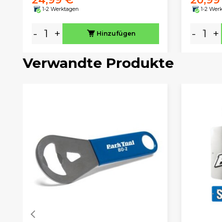
1-2 Werktagen
1-2 Wer
-
+
-
+
Hinzufügen
Verwandte Produkte