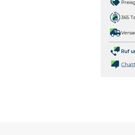
Preis
365 T
Versa
Ruf u
Chat