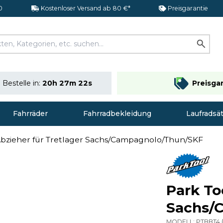
0
Kostenloser Versand ab 80 €*
Preisgarantie
Bestelle in:
20h 27m 21s
Preisga
Fahrräder
Fahrradbekleidung
Laufradsä
Abzieher für Tretlager Sachs/Campagnolo/Thun/SKF
Park To
Sachs/
MODELL:
PTBBT4