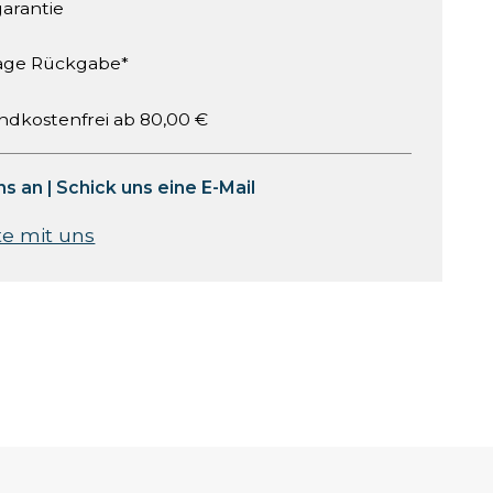
garantie
age Rückgabe*
ndkostenfrei ab 80,00 €
ns an
|
Schick uns eine E-Mail
te mit uns