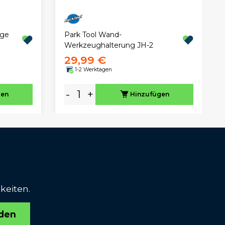
äge
Park Tool Wand-
Werkzeughalterung JH-2
29,99 €
1-2 Werktagen
-
+
gen
Hinzufügen
keiten.
den