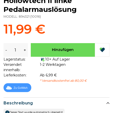
Hollowtech II linke
Pedalarmauslösung
MODELL:
894321
(
10016
)
11,99 €
-
+
Hinzufügen
Lagerstatus:
10+ Auf Lager
Versendet
1-2 Werktagen
innerhalb:
Lieferkosten:
Ab 6,99 €
* Versandkostenfrei ab 80,00 €
Zu GoWish
Beschreibung
Dieser Text wurde automatisch übersetzt