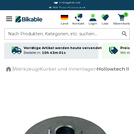
365 Tage Rückgabe*
0
Land
Kontakt
Login
Liste
Warenkorb
Nach Produkten, Kategorien, etc. suchen...
Vorrätige Artikel werden heute versendet
Preisga
Bestelle in:
10h 43m 01s
Wir matc
Werkzeug
Kurbel und Innenlager
Hollowtech II 
Home