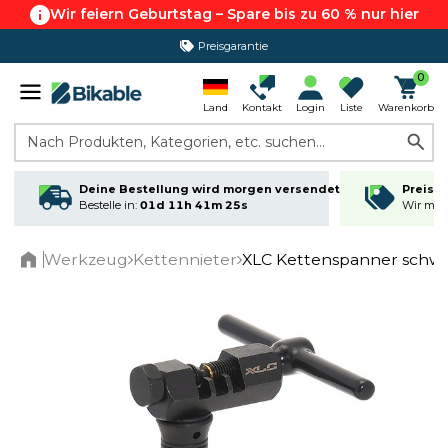
Wir feiern Geburtstag – Spare bis zu 60 % nur hier
Preisgarantie
0
Land
Kontakt
Login
Liste
Warenkorb
Nach Produkten, Kategorien, etc. suchen...
Deine Bestellung wird morgen versendet
Preisga
Bestelle in:
01d 11h 41m 25s
Wir matc
Werkzeug
Kettennieter
XLC Kettenspanner schw
Home