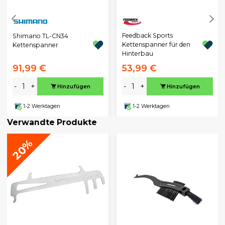
Feedback Sports
Shimano TL-CN34
Kettenspanner für den
Kettenspanner
Hinterbau
91,99 €
53,99 €
-
+
-
+
Hinzufügen
Hinzufügen
1-2 Werktagen
1-2 Werktagen
Verwandte Produkte
20%