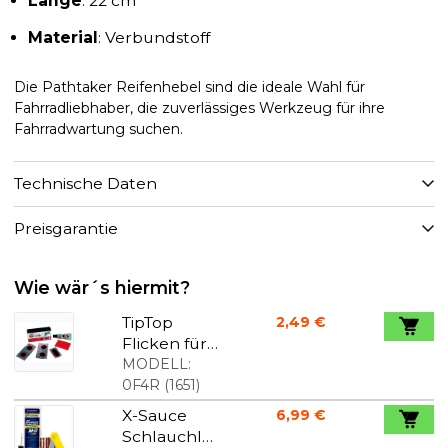
Länge
: 22 cm
Material
: Verbundstoff
Die Pathtaker Reifenhebel sind die ideale Wahl für
Fahrradliebhaber, die zuverlässiges Werkzeug für ihre
Fahrradwartung suchen.
Technische Daten
Preisgarantie
Wie wär´s hiermit?
TipTop
2,49 €
Flicken für
Schläuche
MODELL:
0F4R
(
1651
)
X-Sauce
6,99 €
Schlauchlos