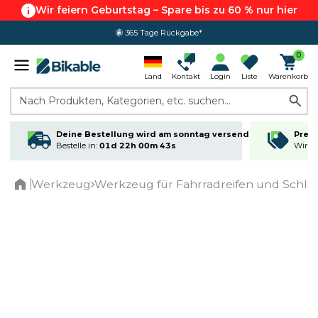
Wir feiern Geburtstag – Spare bis zu 60 % nur hier
365 Tage Rückgabe*
0
Land
Kontakt
Login
Liste
Warenkorb
Nach Produkten, Kategorien, etc. suchen...
Deine Bestellung wird am sonntag versendet
Preis
Bestelle in:
01d 22h 00m 43s
Wir ma
Werkzeug
Werkzeug für Fahrradreifen und Schlä
Home