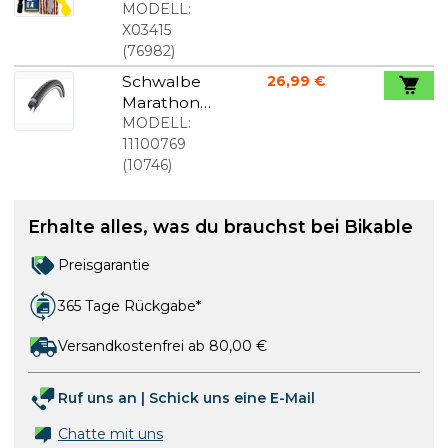
-
MODELL:
Reparaturs
X03415
et M-0 Klein
(
76982
)
Schwalbe
26,99 €
Marathon
Plus "New
MODELL:
Flatless"
11100769
700x35c
(
10746
)
Erhalte alles, was du brauchst bei Bikable
Preisgarantie
365 Tage Rückgabe*
Versandkostenfrei ab 80,00 €
Ruf uns an
|
Schick uns eine E-Mail
Chatte mit uns