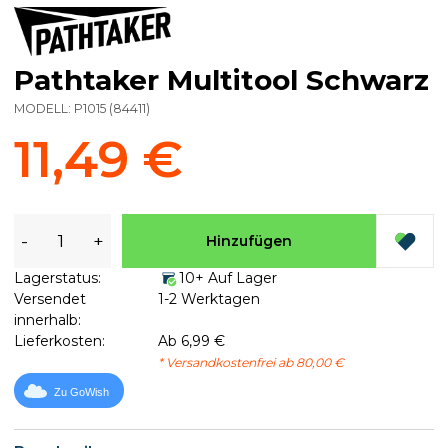
Pathtaker Multitool Schwarz
MODELL:
P1015
(
84411
)
11,49 €
-
+
Hinzufügen
Lagerstatus:
10+ Auf Lager
Versendet
1-2 Werktagen
innerhalb:
Lieferkosten:
Ab 6,99 €
* Versandkostenfrei ab 80,00 €
Zu GoWish