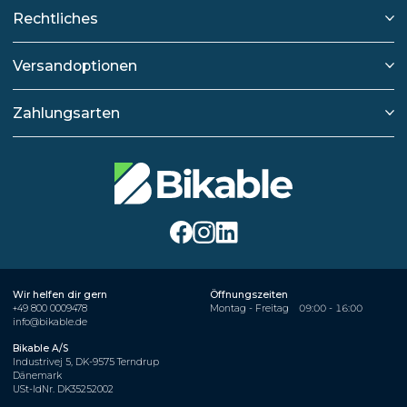
Rechtliches
Versandoptionen
Zahlungsarten
Wir helfen dir gern
Öffnungszeiten
+49 800 0009478
Montag - Freitag
09:00 - 16:00
info@bikable.de
Bikable A/S
Industrivej 5, DK-9575 Terndrup
Dänemark
USt-IdNr. DK35252002