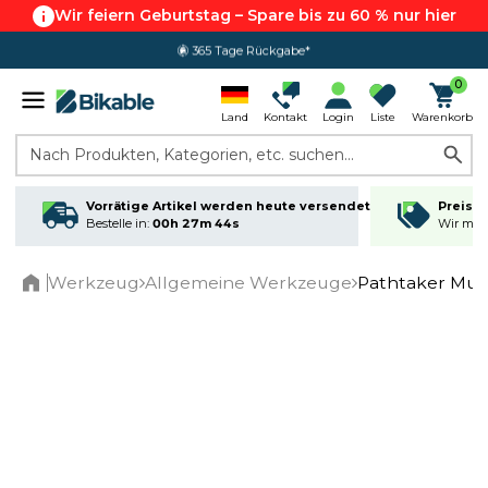
Wir feiern Geburtstag – Spare bis zu 60 % nur hier
365 Tage Rückgabe*
0
Land
Kontakt
Login
Liste
Warenkorb
Nach Produkten, Kategorien, etc. suchen...
Vorrätige Artikel werden heute versendet
Preisga
Bestelle in:
00h 27m 44s
Wir matc
Werkzeug
Allgemeine Werkzeuge
Pathtaker Mult
Home