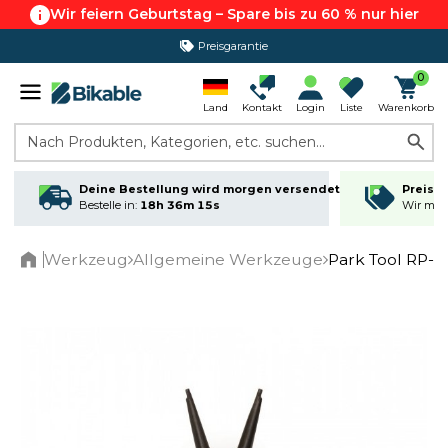
Wir feiern Geburtstag – Spare bis zu 60 % nur hier
Preisgarantie
0
Land
Kontakt
Login
Liste
Warenkorb
Nach Produkten, Kategorien, etc. suchen...
Deine Bestellung wird morgen versendet
Preisga
Bestelle in:
18h 36m 14s
Wir matc
Werkzeug
Allgemeine Werkzeuge
Park Tool RP-5
Home