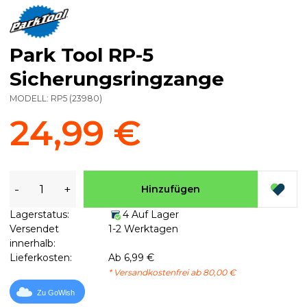
Park Tool RP-5
Sicherungsringzange
MODELL:
RP5
(
23980
)
24,99 €
-
+
Hinzufügen
Lagerstatus:
4 Auf Lager
Versendet
1-2 Werktagen
innerhalb:
Lieferkosten:
Ab 6,99 €
* Versandkostenfrei ab 80,00 €
Zu GoWish