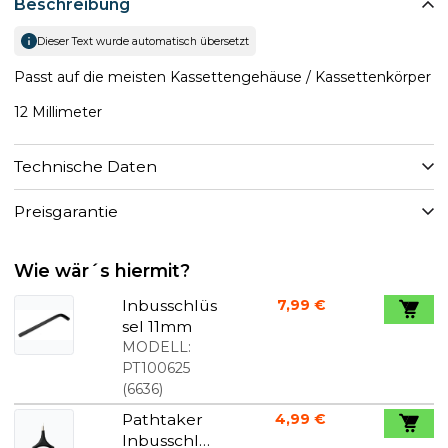
Beschreibung
Dieser Text wurde automatisch übersetzt
Passt auf die meisten Kassettengehäuse / Kassettenkörper
12 Millimeter
Technische Daten
Preisgarantie
Wie wär´s hiermit?
Inbusschlüs
7,99 €
sel 11mm
MODELL:
PT100625
(
6636
)
Pathtaker
4,99 €
Inbusschlüs