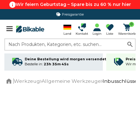
Wir feiern Geburtstag – Spare bis zu 60 % nur hier
Preisgarantie
0
Land
Kontakt
Login
Liste
Warenkorb
Nach Produkten, Kategorien, etc. suchen...
Deine Bestellung wird morgen versendet
Preisga
Bestelle in:
23h 35m 45s
Wir matc
Werkzeug
Allgemeine Werkzeuge
Inbusschlüsse
Home