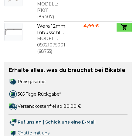
sel
MODELL:
P1011
(
84407
)
Wera 12mm
4,99 €
Inbusschlüs
sel
MODELL:
Verchromt
05021075001
(
68755
)
Erhalte alles, was du brauchst bei Bikable
Preisgarantie
365 Tage Rückgabe*
Versandkostenfrei ab 80,00 €
Ruf uns an
|
Schick uns eine E-Mail
Chatte mit uns