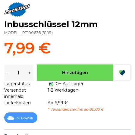
Inbusschlüssel 12mm
MODELL:
PT100626
(
9109
)
7,99 €
-
+
Hinzufügen
Lagerstatus:
10+ Auf Lager
Versendet
1-2 Werktagen
innerhalb:
Lieferkosten:
Ab 6,99 €
* Versandkostenfrei ab 80,00 €
Zu GoWish