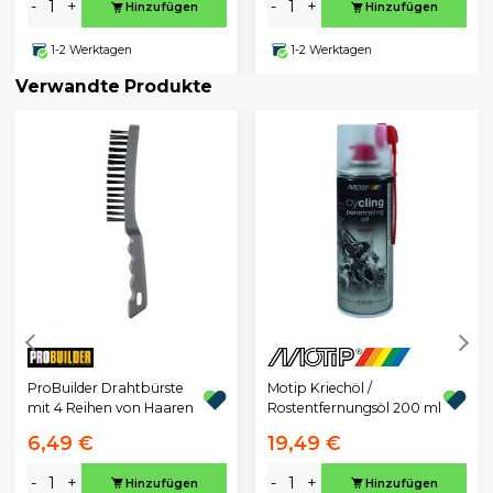
-
+
-
+
Hinzufügen
Hinzufügen
1-2 Werktagen
1-2 Werktagen
Verwandte Produkte
Motip Kriechöl /
ProBuilder Drahtbürste
Rostentfernungsöl 200 ml
mit 4 Reihen von Haaren
6,49 €
19,49 €
-
+
-
+
Hinzufügen
Hinzufügen