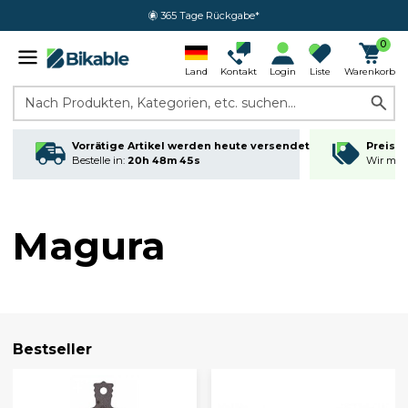
365 Tage Rückgabe*
0
Land
Kontakt
Login
Liste
Warenkorb
Nach Produkten, Kategorien, etc. suchen...
Vorrätige Artikel werden heute versendet
Preisga
Bestelle in:
20h 48m 44s
Wir matc
Magura
Bestseller