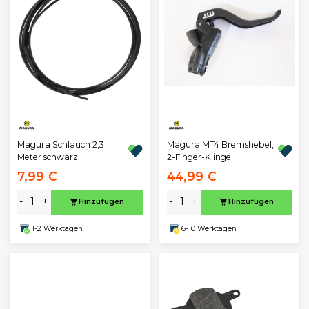
Magura Schlauch 2,3
Magura MT4 Bremshebel,
Meter schwarz
2-Finger-Klinge
7,99 €
44,99 €
-
+
-
+
Hinzufügen
Hinzufügen
1-2 Werktagen
6-10 Werktagen