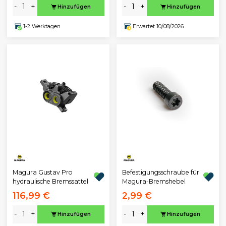
-
+
-
+
Hinzufügen
Hinzufügen
1-2 Werktagen
Erwartet 10/08/2026
Magura Gustav Pro
Befestigungsschraube für
hydraulische Bremssattel
Magura-Bremshebel
116,99 €
2,99 €
-
+
-
+
Hinzufügen
Hinzufügen