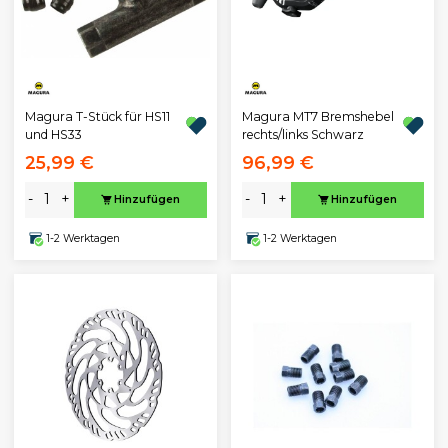
Magura T-Stück für HS11
Magura MT7 Bremshebel
und HS33
rechts/links Schwarz
25,99 €
96,99 €
-
+
-
+
Hinzufügen
Hinzufügen
1-2 Werktagen
1-2 Werktagen