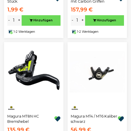
Stück.
mit Carbon Griffen
1,99 €
157,99 €
-
+
-
+
Hinzufügen
Hinzufügen
1-2 Werktagen
1-2 Werktagen
Magura MT8N HC
Magura MT4 / MT6 Kaliber
Bremshebel
schwarz
135,99 €
56,99 €