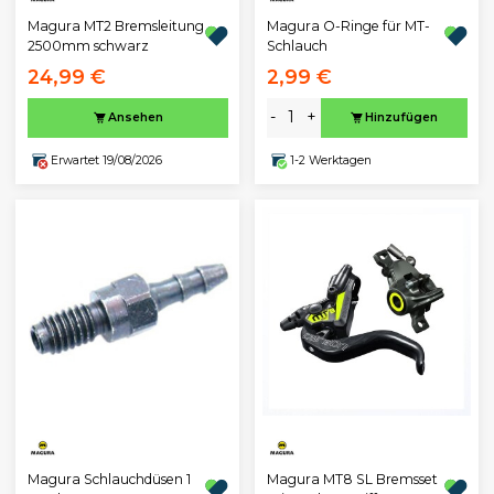
Magura MT2 Bremsleitung
Magura O-Ringe für MT-
2500mm schwarz
Schlauch
24,99 €
2,99 €
-
+
Ansehen
Hinzufügen
Erwartet 19/08/2026
1-2 Werktagen
Magura Schlauchdüsen 1
Magura MT8 SL Bremsset