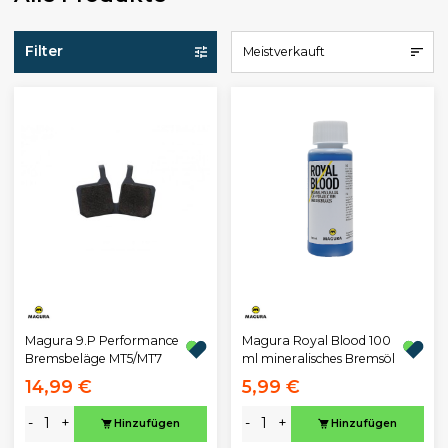
Filter
Meistverkauft
Magura 9.P Performance
Magura Royal Blood 100
Bremsbeläge MT5/MT7
ml mineralisches Bremsöl
14,99 €
5,99 €
-
+
-
+
Hinzufügen
Hinzufügen