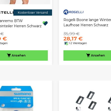
Kostenloser Versand
Rogelli Boone lange Winter
 Sanremo BTW
Laufhose Herren Schwarz
einteiler Herren Schwarz
 €
35,99 €
9 €
28,17 €
ktagen
1-2 Werktagen
Ansehen
Ansehen