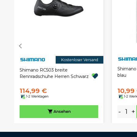
Kostenloser Versand
Shimano
Shimano RC503 breite
blau
Rennradschuhe Herren Schwarz
114,99 €
10,99
1-2 Werktagen
1-2 Wer
-
+
Ansehen