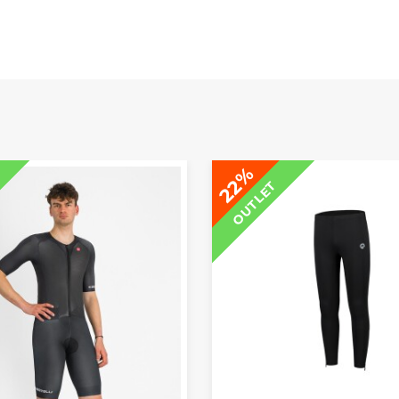
22%
OUTLET