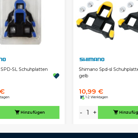
 SPD-SL Schuhplatten
Shimano Spd-sl Schuhplatt
gelb
 €
10,99 €
ktagen
1-2 Werktagen
-
+
Hinzufügen
Hinzufü