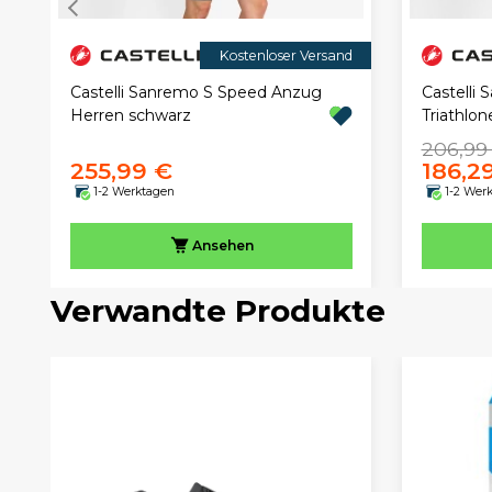
Kostenloser Versand
Castelli Sanremo S Speed Anzug
Castelli
Herren schwarz
Triathlon
206,99
255,99 €
186,2
1-2 Werktagen
1-2 Wer
Ansehen
Verwandte Produkte