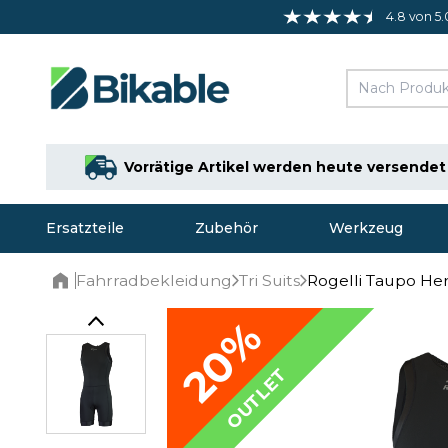
4.8 von 5.
Vorrätige Artikel werden heute versendet
Ersatzteile
Zubehör
Werkzeug
Fahrradbekleidung
Tri Suits
Rogelli Taupo He
Home
20%
OUTLET