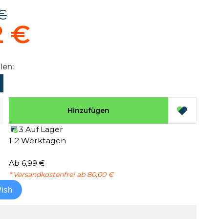
€
2 €
len:
Hinzufügen
3 Auf Lager
1-2 Werktagen
Ab 6,99 €
* Versandkostenfrei ab 80,00 €
ish