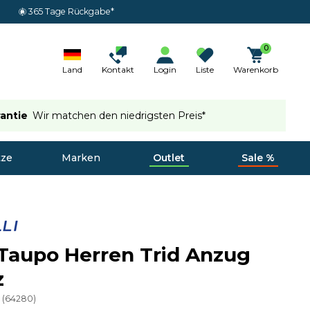
365 Tage Rückgabe*
0
Land
Kontakt
Login
Liste
Warenkorb
rantie
Wir matchen den niedrigsten Preis*
tze
Marken
Outlet
Sale %
 Taupo Herren Trid Anzug
z
5
(
64280
)