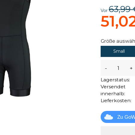
63,99 
Vor
51,0
Größe auswäh
Small
-
+
Lagerstatus:
Versendet
innerhalb:
Lieferkosten:
Zu GoW