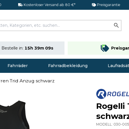
0
Kostenloser Versand ab 80 €*
Preisgarantie
Bestelle in:
15h 39m 08s
Preisga
Fahrräder
Fahrradbekleidung
Laufradsä
rren Trid Anzug schwarz
Rogelli
schwar
MODELL:
030-00