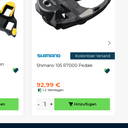
Kostenloser Versand
en
Shimano 105 R7000 Pedale
92,99 €
1-2 Werktagen
-
+
gen
Hinzufügen