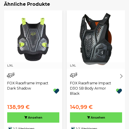
Ähnliche Produkte
L/XL
L/XL
FOX Raceframe Impact
FOX Raceframe Impact
Dark Shadow
D3O SB Body Armor
Black
138,99 €
140,99 €
Ansehen
Ansehen
1-2 Werktagen
1-2 Werktagen