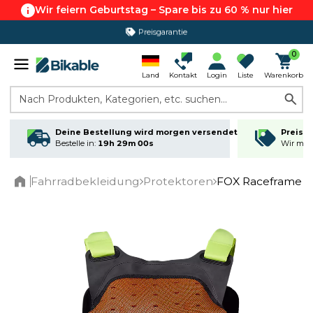
Wir feiern Geburtstag – Spare bis zu 60 % nur hier
Preisgarantie
365 Tage Rückgabe*
0
Land
Kontakt
Login
Liste
Warenkorb
Nach Produkten, Kategorien, etc. suchen...
Deine Bestellung wird morgen versendet
Preisga
Bestelle in:
19h 29m 00s
Wir matc
Fahrradbekleidung
Protektoren
FOX Raceframe I
Home