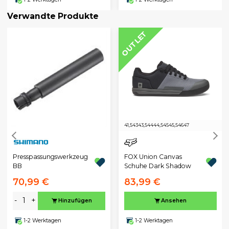
Verwandte Produkte
OUTLET
41,5
43
43,5
44
44,5
45
45,5
46
47
Presspassungswerkzeug
FOX Union Canvas
BB
Schuhe Dark Shadow
70,99 €
83,99 €
-
+
Hinzufügen
Ansehen
1-2 Werktagen
1-2 Werktagen