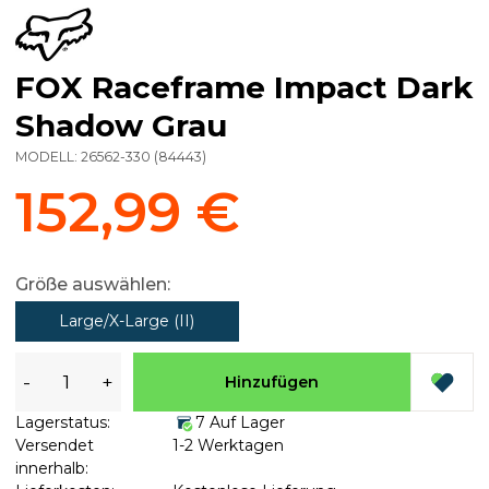
FOX Raceframe Impact Dark
Shadow Grau
MODELL:
26562-330
(
84443
)
152,99 €
Größe auswählen:
Large/X-Large (II)
-
+
Hinzufügen
Lagerstatus:
7 Auf Lager
Versendet
1-2 Werktagen
innerhalb: