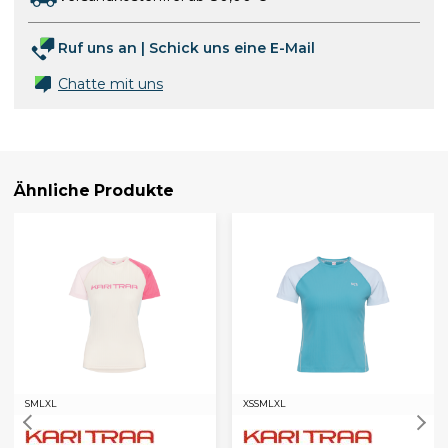
Ruf uns an
|
Schick uns eine E-Mail
Chatte mit uns
Ähnliche Produkte
S
M
L
XL
XS
S
M
L
XL