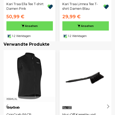
Kari Traa Ella Tee T-shirt
Kari Traa Linnea Tee T-
Damen Pink
shirt Damen Blau
50,99 €
29,99 €
Ansehen
Ansehen
1-2 Werktagen
1-2 Werktagen
Verwandte Produkte
XS
S
M
L
XL
GripGrab PACR
Muc-Off Kassette und