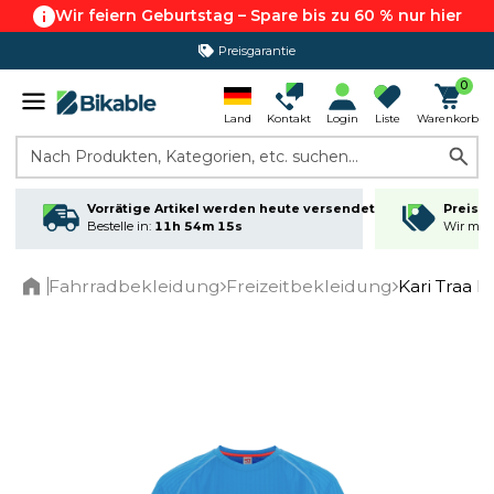
Wir feiern Geburtstag – Spare bis zu 60 % nur hier
Preisgarantie
365 Tage Rückgabe*
0
Land
Kontakt
Login
Liste
Warenkorb
Nach Produkten, Kategorien, etc. suchen...
Vorrätige Artikel werden heute versendet
Preisga
Bestelle in:
11h 54m 14s
Wir matc
Fahrradbekleidung
Freizeitbekleidung
Kari Traa E
Home