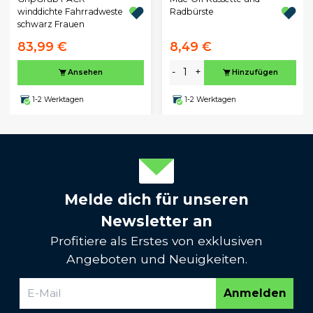
winddichte Fahrradweste
Radbürste
schwarz Frauen
83,99 €
8,49 €
-
+
Ansehen
Hinzufügen
1-2 Werktagen
1-2 Werktagen
Melde dich für unseren
Newsletter an
Profitiere als Erstes von exklusiven
Angeboten und Neuigkeiten.
Anmelden