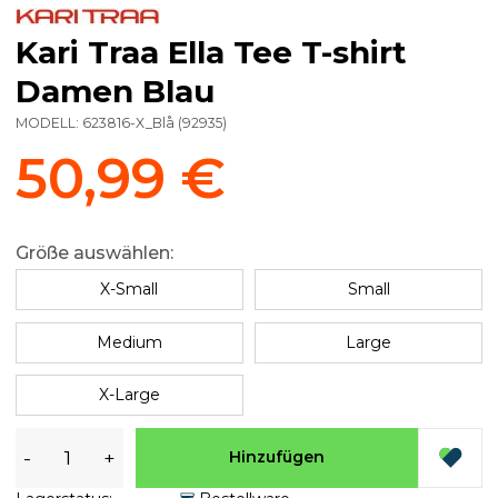
Kari Traa Ella Tee T-shirt
Damen Blau
MODELL:
623816-X_Blå
(
92935
)
50,99 €
Größe auswählen:
X-Small
Small
Medium
Large
X-Large
-
+
Hinzufügen