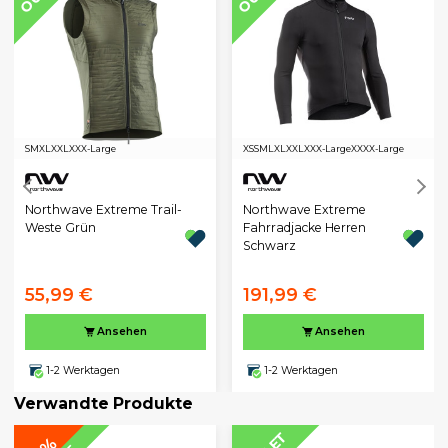
S
M
XL
XXL
XXX-Large
XS
S
M
L
XL
XXL
XXX-Large
XXXX-Large
Northwave Extreme Trail-
Northwave Extreme
Weste Grün
Fahrradjacke Herren
Schwarz
55,99 €
191,99 €
Ansehen
Ansehen
1-2 Werktagen
1-2 Werktagen
Verwandte Produkte