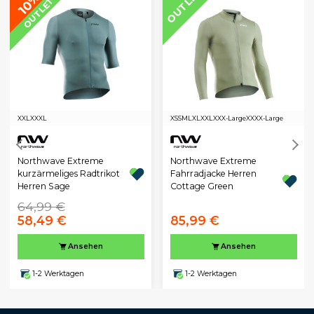
OUTLET
10%
OUTLET
XXL
XXXL
XS
S
M
L
XL
XXL
XXX-Large
XXXX-Large
Northwave Extreme
Northwave Extreme
kurzärmeliges Radtrikot
Fahrradjacke Herren
Herren Sage
Cottage Green
64,99 €
58,49 €
85,99 €
Ansehen
Ansehen
1-2 Werktagen
1-2 Werktagen