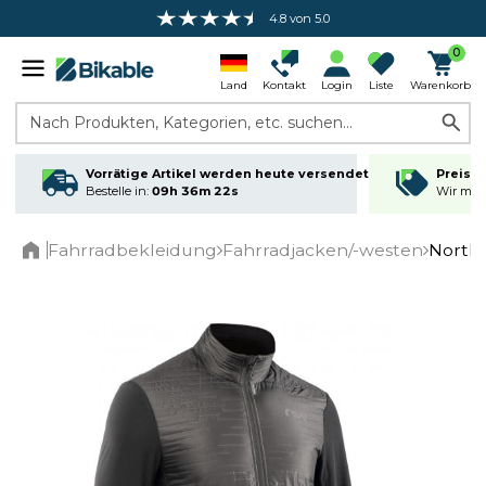
4.8 von 5.0
0
Land
Kontakt
Login
Liste
Warenkorb
Nach Produkten, Kategorien, etc. suchen...
Vorrätige Artikel werden heute versendet
Preisga
Bestelle in:
09h 36m 22s
Wir matc
Fahrradbekleidung
Fahrradjacken/-westen
Northw
Home