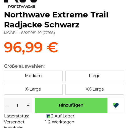
Northwave Extreme Trail
Radjacke Schwarz
MODELL:
89211081-10
(
77918
)
96,99 €
Größe auswählen:
Medium
Large
X-Large
XX-Large
-
+
Hinzufügen
Lagerstatus:
2 Auf Lager
Versendet
1-2 Werktagen
innerhalb: