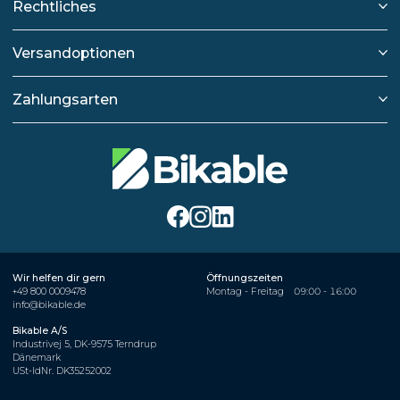
Rechtliches
Versandoptionen
Zahlungsarten
Wir helfen dir gern
Öffnungszeiten
+49 800 0009478
Montag - Freitag
09:00 - 16:00
info@bikable.de
Bikable A/S
Industrivej 5, DK-9575 Terndrup
Dänemark
USt-IdNr. DK35252002