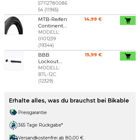
29x2.10"
57112780086
Faltreifen
54
(
11965
)
MTB-Reifen
14,99 €
Continental
Double
MODELL:
fighter III
0101239
29X2.00
(
19344
)
BBB
15,99 €
Lockout
Kassettenw
MODELL:
erkzeug
BTL-12C
Campagnol
(
12329
)
o
Erhalte alles, was du brauchst bei Bikable
Preisgarantie
365 Tage Rückgabe*
Versandkostenfrei ab 80,00 €