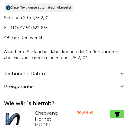
Dieser Text wurde automatisch übersetzt
Schlauch 29 x 1,75-2,10
ETRTO: 47-54x622-635
48 mm Rennventil
Assortierte Schläuche, daher können die Größen variieren,
aber sie sind immer mindestens 1,75-2,10".
Technische Daten
Preisgarantie
Wie wär´s hiermit?
Chaoyang
19,99 €
Hornet
Reifen
MODELL: