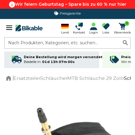
Wir feiern Geburtstag – Spare bis zu 60 % nur hier
Preisgarantie
365 Tage Rückgabe*
0
Land
Kontakt
Login
Liste
Warenkorb
Nach Produkten, Kategorien, etc. suchen...
Deine Bestellung wird morgen versendet
Preisga
Bestelle in:
01d 13h 06m 59s
Wir matc
Ersatzteile
Schläuche
MTB Schläuche 29 Zoll
Schl
Home