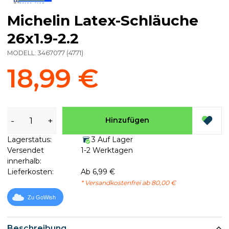
Michelin Latex-Schläuche
26x1.9-2.2
MODELL:
3467077
(
4771
)
18,99 €
-
+
Hinzufügen
Lagerstatus:
3 Auf Lager
Versendet
1-2 Werktagen
innerhalb:
Lieferkosten:
Ab 6,99 €
* Versandkostenfrei ab 80,00 €
Zu GoWish
Beschreibung