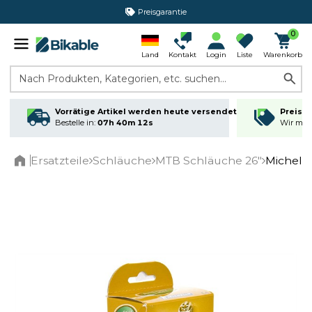
Preisgarantie
0
Land
Kontakt
Login
Liste
Warenkorb
Nach Produkten, Kategorien, etc. suchen...
Vorrätige Artikel werden heute versendet
Preisga
Bestelle in:
07h 40m 12s
Wir matc
Ersatzteile
Schläuche
MTB Schläuche 26"
Michelin
Home