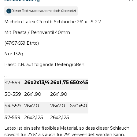
Dieser Text wurde automatisch übersetzt
Michelin Latex C4 mtb Schläuche 26" x 1.9-2.2
Mit Presta / Rennventil 40mm
(47/57-559 Etrto)
Nur 132g
Passt z.B. auf folgende Reifengrößen:
. . .
47-559
26x2x13/4
26x1,75
650x45
50-559
26x1.90
26x1.90
54-559T
26x2.0
26x2.0
650x50
57-559
26x2,125
26x2,125
Latex ist ein sehr flexibles Material, so dass dieser Schlauch
sowohl für 27,5" als auch für 29" verwendet werden kann.