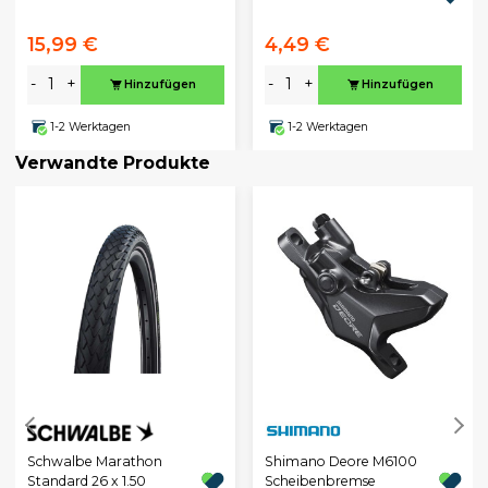
15,99 €
4,49 €
-
+
-
+
Hinzufügen
Hinzufügen
1-2 Werktagen
1-2 Werktagen
Verwandte Produkte
Schwalbe Marathon
Shimano Deore M6100
Standard 26 x 1.50
Scheibenbremse