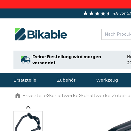
4.8 von 5.
Deine Bestellung wird morgen
Be
versendet
2
Ersatzteile
Zubehör
Werkzeug
Ersatzteile
Schaltwerke
Schaltwerke Zubehör
Home