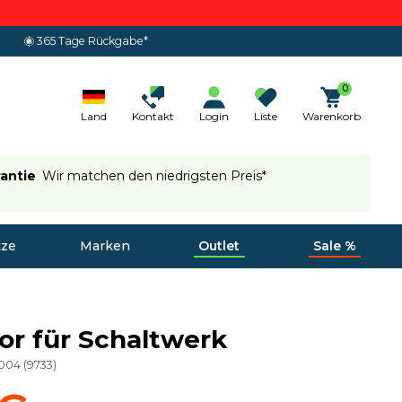
365 Tage Rückgabe*
0
Land
Kontakt
Login
Liste
Warenkorb
rantie
Wir matchen den niedrigsten Preis*
tze
Marken
Outlet
Sale %
or für Schaltwerk
-004
(
9733
)