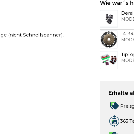
Wie wär´s h
Derai
MODE
14-3
age (nicht Schnellspanner).
MODE
TipT
MODE
Erhalte a
Preis
365 T