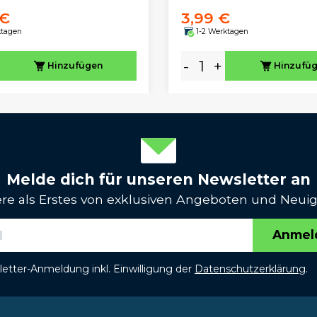
 €
3,99 €
ktagen
1-2 Werktagen
-
+
Hinzufügen
Hinzufü
Melde dich für unseren Newsletter an
iere als Erstes von exklusiven Angeboten und Neuig
Anmel
etter-Anmeldung inkl. Einwilligung der
Datenschutzerklärung
.