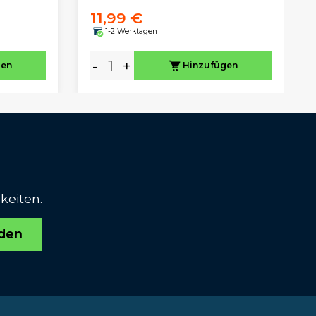
11,99 €
1-2 Werktagen
-
+
gen
Hinzufügen
keiten.
den