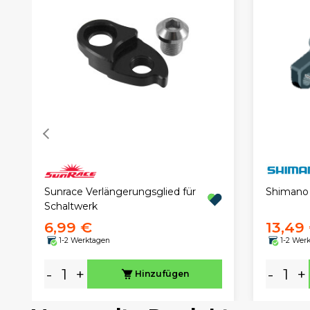
Sunrace Verlängerungsglied für
Shimano 
Schaltwerk
6,99 €
13,49
1-2 Werktagen
1-2 Wer
-
+
-
+
Hinzufügen