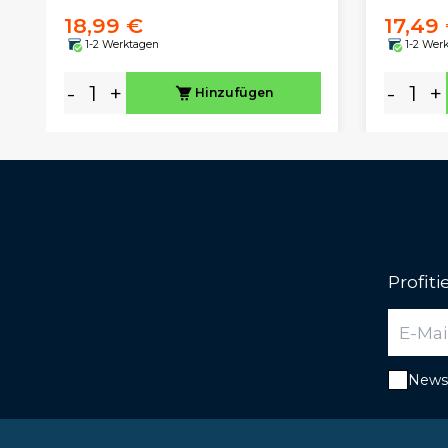
18,99 €
17,49
1-2 Werktagen
1-2 Wer
-
+
-
+
Hinzufügen
Profit
Newsl