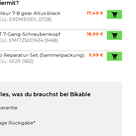
iermit?
lleur 7-8 gear Altus black
17,49 €
LL:
ERDM310DL
(
2728
)
4T 7-Gang-Schraubenkopf
18,99 €
LL:
EMFTZ5007434
(
9468
)
op Reparatur-Set (Sammelpackung)
3,99 €
LL:
0F2R
(
1652
)
lles, was du brauchst bei Bikable
garantie
age Rückgabe*