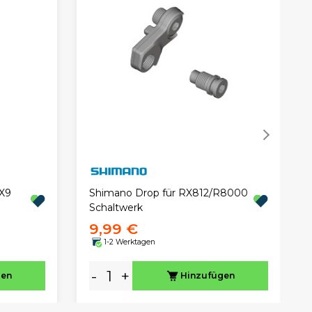
 X9
Shimano Drop für RX812/R8000
Schaltwerk
9,99 €
1-2 Werktagen
-
+
gen
Hinzufügen