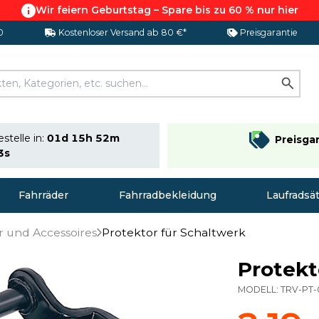
Wir feiern Geburtstag – Spare bis zu 60 % nur hier
0
Kostenloser Versand ab 80 €*
Preisgarantie
stelle in:
01d 15h 52m
Preisga
2s
Fahrräder
Fahrradbekleidung
Laufradsä
 und Accessoires
Protektor für Schaltwerk
Protekt
MODELL:
TRV-PT