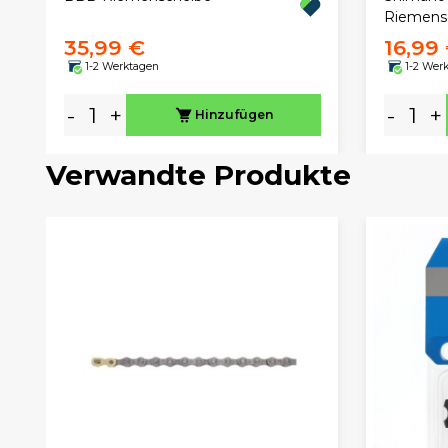
Riemens
35,99 €
16,99
1-2 Werktagen
1-2 Wer
-
+
-
+
Hinzufügen
Verwandte Produkte