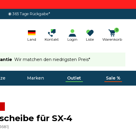
365 Tage Rückgabe*
0
Land
Kontakt
Login
Liste
Warenkorb
rantie
Wir matchen den niedrigsten Preis*
tze
Marken
Outlet
Sale %
cheibe für SX-4
3681
)