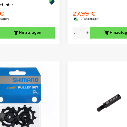
cheibe
 €
27,99 €
ktagen
1-2 Werktagen
-
+
Hinzufügen
Hinzufü