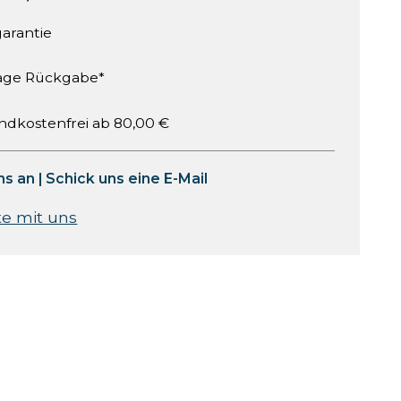
garantie
age Rückgabe*
ndkostenfrei ab 80,00 €
ns an
|
Schick uns eine E-Mail
te mit uns