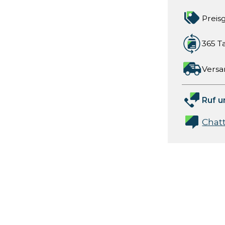
Preis
365 T
Versa
Ruf u
Chat