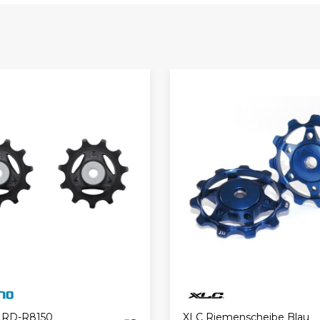
XLC Riemenscheibe Blau
 RD-R8150