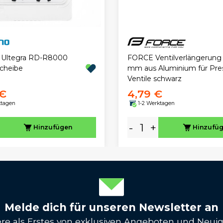
FORCE Ventilverlängerung
 Ultegra RD-R8000
mm aus Aluminium für Pre
cheibe
Ventile schwarz
 €
4,79 €
ktagen
1-2 Werktagen
-
+
Hinzufügen
Hinzufü
Melde dich für unseren Newsletter an
iere als Erstes von exklusiven Angeboten und Neuig