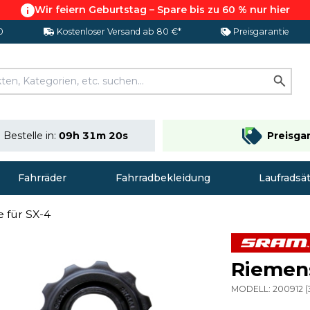
Wir feiern Geburtstag – Spare bis zu 60 % nur hier
0
Kostenloser Versand ab 80 €*
Preisgarantie
Bestelle in:
09h 31m 20s
Preisga
Fahrräder
Fahrradbekleidung
Laufradsä
 für SX-4
Riemens
MODELL:
200912
(