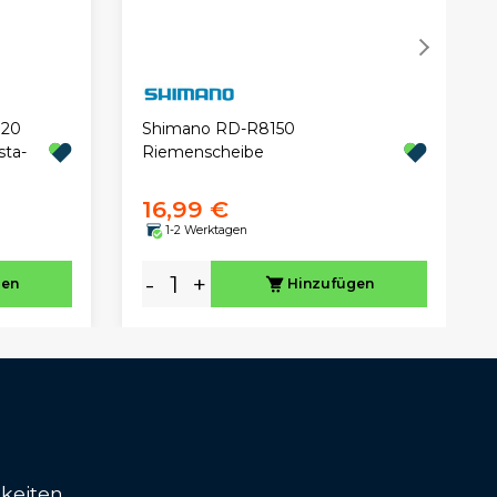
 20
Shimano RD-R8150
sta-
Riemenscheibe
16,99 €
1-2 Werktagen
-
+
gen
Hinzufügen
keiten.