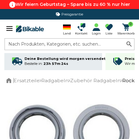
Wir feiern Geburtstag – Spare bis zu 60 % nur hier
Preisgarantie
0
Land
Kontakt
Login
Liste
Warenkorb
Nach Produkten, Kategorien, etc. suchen...
Deine Bestellung wird morgen versendet
Preisga
Bestelle in:
23h 57m 24s
Wir matc
Ersatzteile
Radgabeln
Zubehör Radgabeln
RockSh
Home