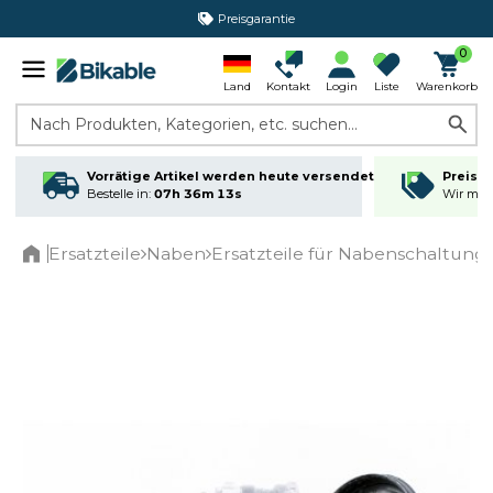
Preisgarantie
0
Land
Kontakt
Login
Liste
Warenkorb
Nach Produkten, Kategorien, etc. suchen...
Vorrätige Artikel werden heute versendet
Preisga
Bestelle in:
07h 36m 12s
Wir matc
Ersatzteile
Naben
Ersatzteile für Nabenschaltung
Home