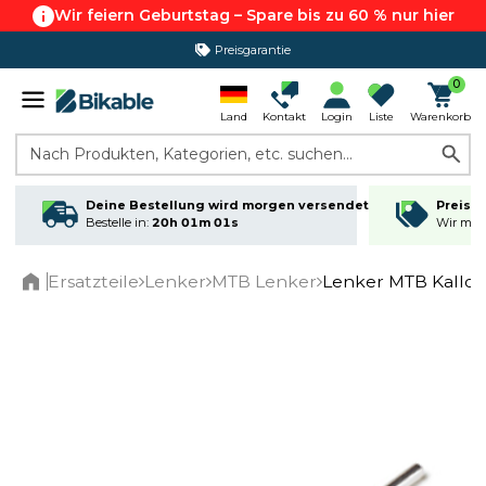
Wir feiern Geburtstag – Spare bis zu 60 % nur hier
Preisgarantie
365 Tage Rückgabe*
0
Land
Kontakt
Login
Liste
Warenkorb
Nach Produkten, Kategorien, etc. suchen...
Deine Bestellung wird morgen versendet
Preisga
Bestelle in:
20h 01m 00s
Wir matc
Ersatzteile
Lenker
MTB Lenker
Lenker MTB Kalloy 
Home