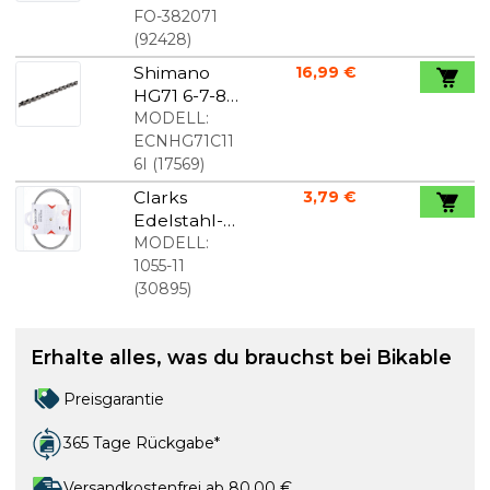
Gummi
FO-382071
Schwarz
(
92428
)
Shimano
16,99 €
HG71 6-7-8-
fach Kette
MODELL:
ECNHG71C11
6I
(
17569
)
Clarks
3,79 €
Edelstahl-
Bremskabel
MODELL:
für
1055-11
MTB/Citybik
(
30895
)
e/Racer
Erhalte alles, was du brauchst bei Bikable
Preisgarantie
365 Tage Rückgabe*
Versandkostenfrei ab 80,00 €