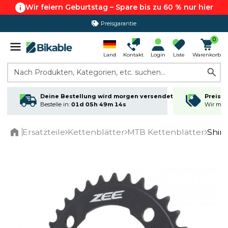
Wir feiern Geburtstag – Spare bis zu 60 % nur hier
Preisgarantie
0
Land
Kontakt
Login
Liste
Warenkorb
Nach Produkten, Kategorien, etc. suchen...
Deine Bestellung wird morgen versendet
Preisga
Bestelle in:
01d 05h 49m 13s
Wir matc
Ersatzteile
Kettenblätter
MTB Kettenblätter
Shim
Home