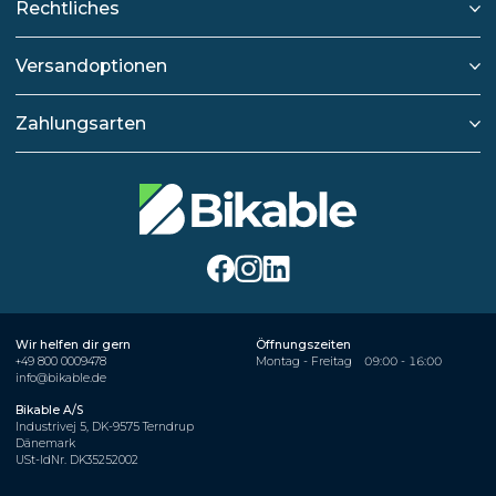
Rechtliches
Versandoptionen
Zahlungsarten
Wir helfen dir gern
Öffnungszeiten
+49 800 0009478
Montag - Freitag
09:00 - 16:00
info@bikable.de
Bikable A/S
Industrivej 5, DK-9575 Terndrup
Dänemark
USt-IdNr. DK35252002