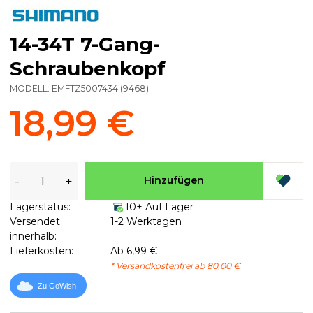
14-34T 7-Gang-
Schraubenkopf
MODELL:
EMFTZ5007434
(
9468
)
18,99 €
-
+
Hinzufügen
Lagerstatus:
10+ Auf Lager
Versendet
1-2 Werktagen
innerhalb:
Lieferkosten:
Ab 6,99 €
* Versandkostenfrei ab 80,00 €
Zu GoWish