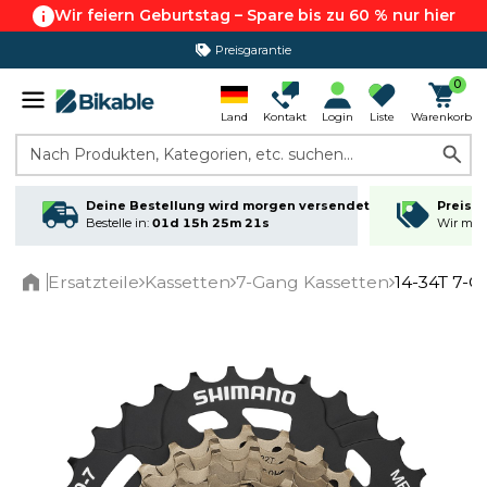
Wir feiern Geburtstag – Spare bis zu 60 % nur hier
Preisgarantie
0
Land
Kontakt
Login
Liste
Warenkorb
Nach Produkten, Kategorien, etc. suchen...
Deine Bestellung wird morgen versendet
Preisga
Bestelle in:
01d 15h 25m 20s
Wir matc
Ersatzteile
Kassetten
7-Gang Kassetten
14-34T 7-
Home