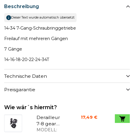
Beschreibung
Dieser Text wurde automatisch übersetzt
14-34 7-Gang-Schraubringgetriebe
Freilauf mit mehreren Gängen
7 Gänge
14-16-18-20-22-24-34T
Technische Daten
Preisgarantie
Wie wär´s hiermit?
Derailleur
17,49 €
7-8 gear
Altus black
MODELL: