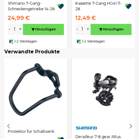
Shimano 7-Gang-
Kassette 7-Gang HG41 11-
Schneckengetriebe 14-28
28
24,99 €
12,49 €
-
+
-
+
Hinzufügen
Hinzufügen
1-2 Werktagen
1-2 Werktagen
Verwandte Produkte
Protektor für Schaltwerk
Derailleur 7-8 gear Altus