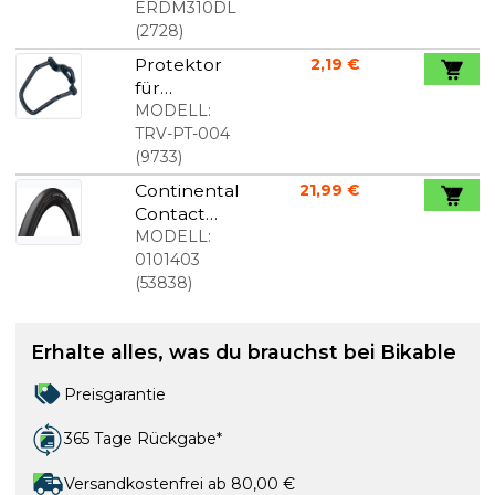
ERDM310DL
(
2728
)
Protektor
2,19 €
für
Schaltwerk
MODELL:
TRV-PT-004
(
9733
)
Continental
21,99 €
Contact
Speed
MODELL:
700x28 (28-
0101403
622) mit
(
53838
)
Reflektor
Erhalte alles, was du brauchst bei Bikable
Preisgarantie
365 Tage Rückgabe*
Versandkostenfrei ab 80,00 €