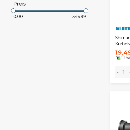
Preis
0.00
346.99
Shiman
Kurbel
19,4
1-2 W
-