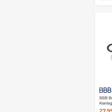
BBB Bo
Kranla
27,9