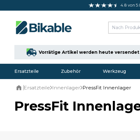
4.8 von 5.
Vorrätige Artikel werden heute versendet
Ersatzteile
Zubehör
Werkzeug
Ersatzteile
Innenlager
PressFit Innenlager
Home
PressFit Innenlag