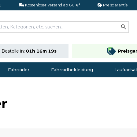
0
Kostenloser Versand ab 80 €*
Preisgarantie
Bestelle in:
01h 16m 18s
Preisga
Fahrräder
Fahrradbekleidung
Laufradsä
er