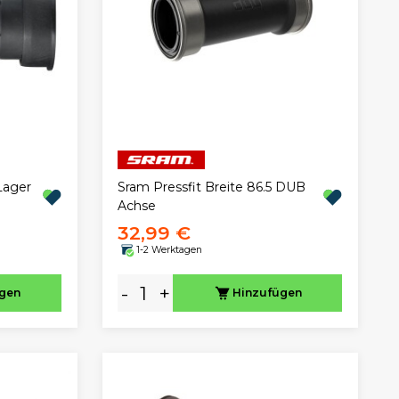
Lager
Sram Pressfit Breite 86.5 DUB
Achse
32,99 €
1-2 Werktagen
-
+
ügen
Hinzufügen