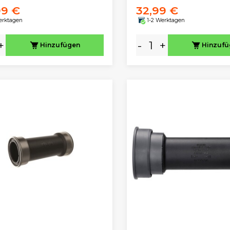
99 €
32,99 €
erktagen
1-2 Werktagen
+
-
+
Hinzufügen
Hinzuf