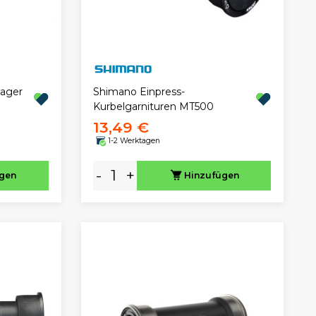
ager
Shimano Einpress-
Kurbelgarnituren MT500
13,49 €
1-2 Werktagen
-
+
ügen
Hinzufügen