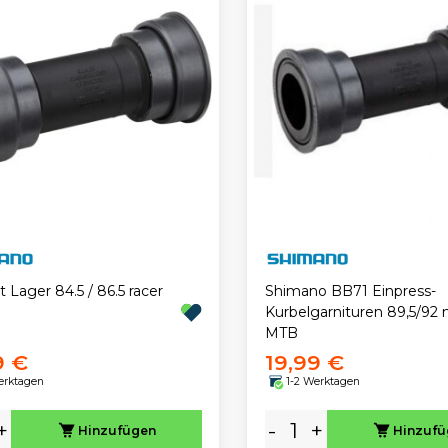
t Lager 84.5 / 86.5 racer
Shimano BB71 Einpress-
Kurbelgarnituren 89,5/9
MTB
9 €
19,99 €
erktagen
1-2 Werktagen
+
-
+
Hinzufügen
Hinzuf