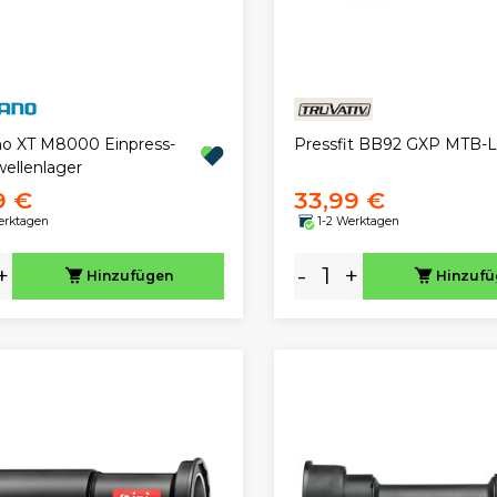
Pressfit BB92 GXP MTB-L
o XT M8000 Einpress-
wellenlager
9 €
33,99 €
erktagen
1-2 Werktagen
+
-
+
Hinzufügen
Hinzuf