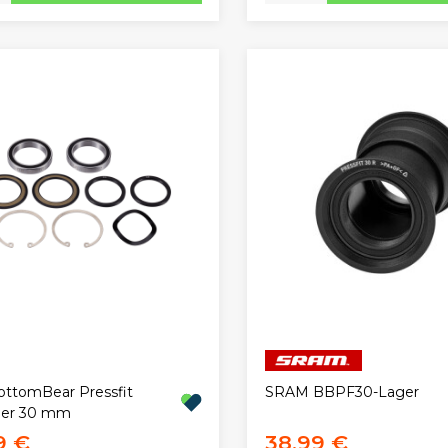
ttomBear Pressfit
SRAM BBPF30-Lager
ger 30 mm
9 €
38,99 €