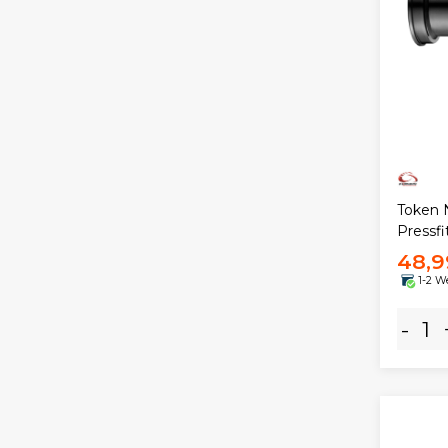
Token 
Pressfi
48,9
1-2 W
-