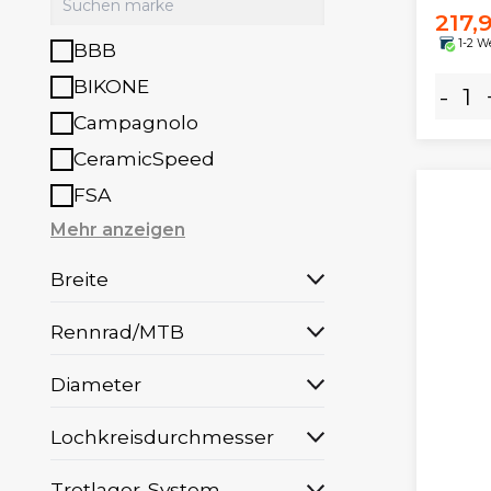
217,
1-2 W
BBB
BIKONE
-
Campagnolo
CeramicSpeed
FSA
Mehr anzeigen
Breite
Rennrad/MTB
Diameter
Lochkreisdurchmesser
Tretlager-System