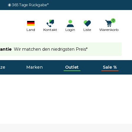
365 Tage Rückgabe*
0
Land
Kontakt
Login
Liste
Warenkorb
rantie
Wir matchen den niedrigsten Preis*
tze
Marken
Outlet
Sale %