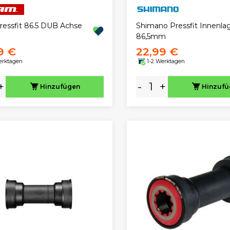
ressfit 86.5 DUB Achse
Shimano Pressfit Innenla
86,5mm
9 €
22,99 €
erktagen
1-2 Werktagen
+
-
+
Hinzufügen
Hinzuf