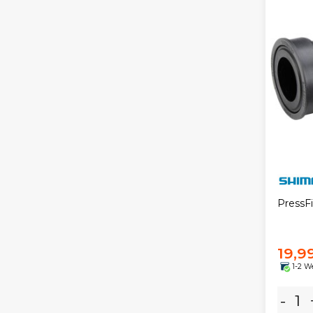
PressFi
19,9
1-2 W
-