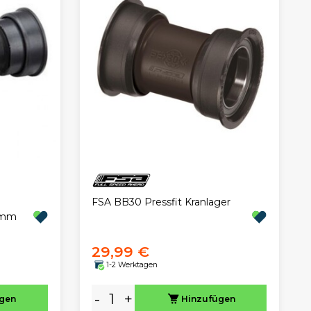
FSA BB30 Pressfit Kranlager
2 mm
29,99 €
1-2 Werktagen
-
+
ügen
Hinzufügen