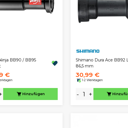
Ninja BB90 / BB95
Shimano Dura Ace BB92 
t
86,5 mm
9 €
30,99 €
erktagen
1-2 Werktagen
+
-
+
Hinzufügen
Hinzuf