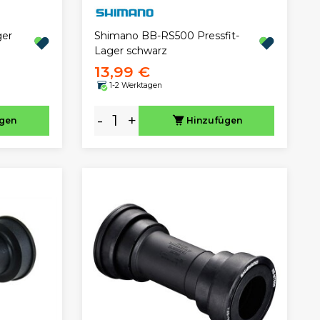
ger
Shimano BB-RS500 Pressfit-
Lager schwarz
13,99 €
1-2 Werktagen
-
+
ügen
Hinzufügen