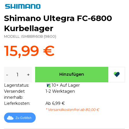
Shimano Ultegra FC-6800
Kurbellager
MODELL:
ISMBBR60B
(
9800
)
15,99 €
-
+
Hinzufügen
Lagerstatus:
10+ Auf Lager
Versendet
1-2 Werktagen
innerhalb:
Lieferkosten:
Ab 6,99 €
* Versandkostenfrei ab 80,00 €
Zu GoWish