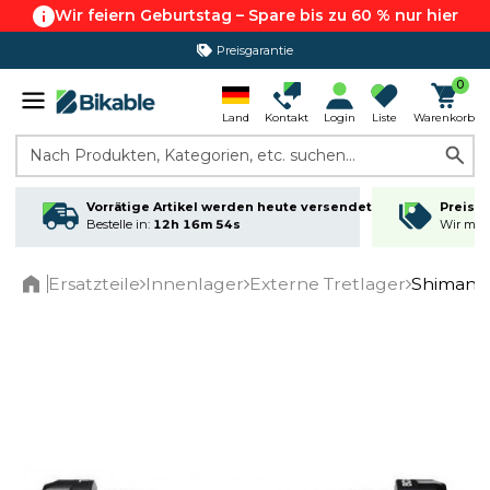
Wir feiern Geburtstag – Spare bis zu 60 % nur hier
Preisgarantie
0
Land
Kontakt
Login
Liste
Warenkorb
Nach Produkten, Kategorien, etc. suchen...
Vorrätige Artikel werden heute versendet
Preisga
Bestelle in:
12h 16m 54s
Wir matc
Ersatzteile
Innenlager
Externe Tretlager
Shimano 
Home