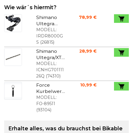
Wie wär´s hiermit?
Shimano
78,99 €
Ultegra
R8000
MODELL:
Schaltwerk
IRDR8000G
Lang
S
(
26815
)
Shimano
28,99 €
Ultegra/XT
11-fach
MODELL:
Kette mit
ICNHG701111
126 Gliedern
26Q
(
74310
)
Force
10,99 €
Kurbelwerk
zeug für
MODELL:
Shimano
FO-89511
Hollowtech
(
93104
)
II
Erhalte alles, was du brauchst bei Bikable