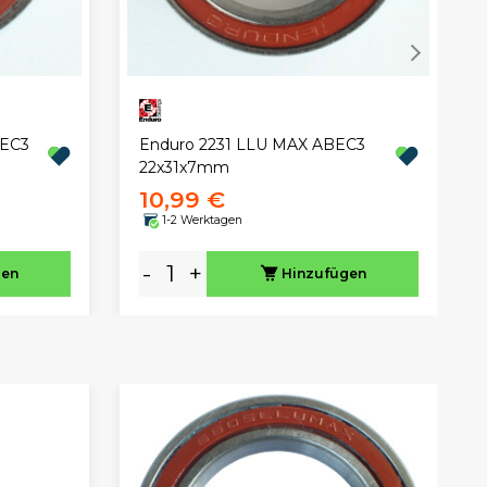
BEC3
Enduro 2231 LLU MAX ABEC3
22x31x7mm
10,99 €
1-2 Werktagen
-
+
gen
Hinzufügen