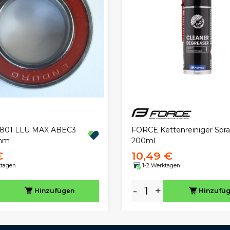
FORCE Kettenreiniger Spra
6801 LLU MAX ABEC3
200ml
 mm
€
10,49 €
ktagen
1-2 Werktagen
-
+
Hinzufügen
Hinzufü