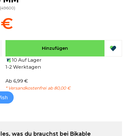
(
49600
)
 €
Hinzufügen
10 Auf Lager
1-2 Werktagen
Ab 6,99 €
* Versandkostenfrei ab 80,00 €
ish
lles, was du brauchst bei Bikable