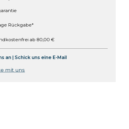
garantie
age Rückgabe*
ndkostenfrei ab 80,00 €
ns an
|
Schick uns eine E-Mail
te mit uns