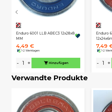
Enduro 6001 LLB ABEC3 12x28x8
Enduro 
MM
12x24x
4,49 €
7,49 
1-2 Werktagen
1-2 Wer
-
+
-
+
Hinzufügen
Verwandte Produkte