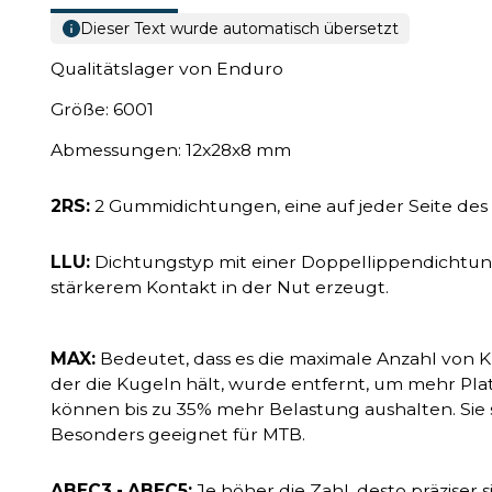
Dieser Text wurde automatisch übersetzt
Qualitätslager von Enduro
Größe: 6001
Abmessungen: 12x28x8 mm
2RS:
2 Gummidichtungen, eine auf jeder Seite des
LLU:
Dichtungstyp mit einer Doppellippendichtung
stärkerem Kontakt in der Nut erzeugt.
MAX:
Bedeutet, dass es die maximale Anzahl von K
der die Kugeln hält, wurde entfernt, um mehr Plat
können bis zu 35% mehr Belastung aushalten. Sie s
Besonders geeignet für MTB.
ABEC3 - ABEC5:
Je höher die Zahl, desto präziser s