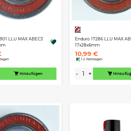
6901 LLU MAX ABEC3
Enduro 17286 LLU MAX A
6mm
17x28x6mm
€
10,99 €
ktagen
1-2 Werktagen
-
+
Hinzufügen
Hinzufü