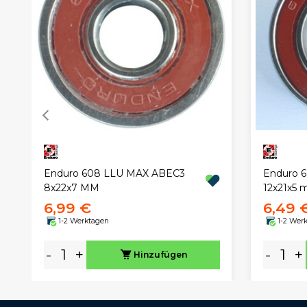
Enduro 608 LLU MAX ABEC3
Enduro 
8x22x7 MM
12x21x5
6,99 €
6,49 
1-2 Werktagen
1-2 Wer
-
+
-
+
Hinzufügen