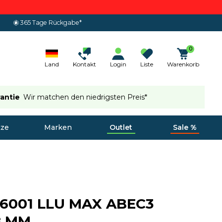
365 Tage Rückgabe*
0
Land
Kontakt
Login
Liste
Warenkorb
rantie
Wir matchen den niedrigsten Preis*
tze
Marken
Outlet
Sale %
 6001 LLU MAX ABEC3
8 MM