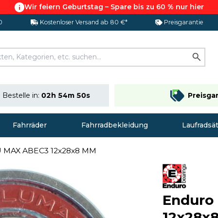
Wir feiern Geburtstag – Spare bis zu 60 % nur hier
0
Kostenloser Versand ab 80 €*
Preisgarantie
Bestelle in:
02h 54m 49s
Preisga
Fahrräder
Fahrradbekleidung
Laufradsä
U MAX ABEC3 12x28x8 MM
Enduro
12x28x