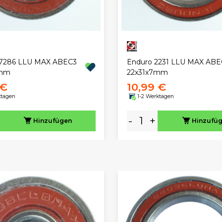
17286 LLU MAX ABEC3
Enduro 2231 LLU MAX ABE
6mm
22x31x7mm
 €
10,99 €
ktagen
1-2 Werktagen
-
+
Hinzufügen
Hinzufü