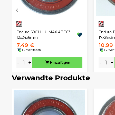
Enduro 6901 LLU MAX ABEC3
Enduro 
12x24x6mm
17x28x
7,49 €
10,99
1-2 Werktagen
1-2 Wer
-
+
-
+
Hinzufügen
Verwandte Produkte