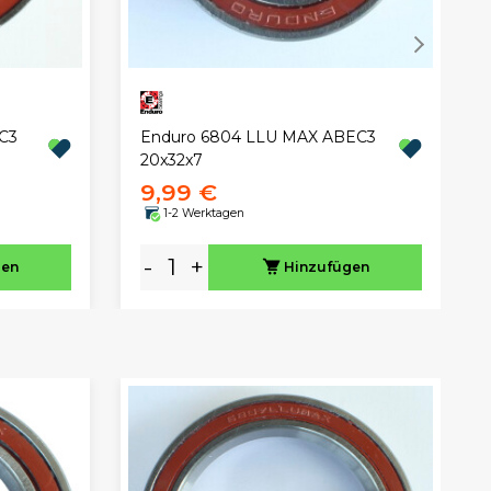
C3
Enduro 6804 LLU MAX ABEC3
20x32x7
9,99 €
1-2 Werktagen
-
+
gen
Hinzufügen