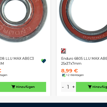
608 LLU MAX ABEC3
Enduro 6805 LLU MAX ABE
MM
25x37x7mm
€
8,99 €
ktagen
1-2 Werktagen
-
+
Hinzufügen
Hinzufü