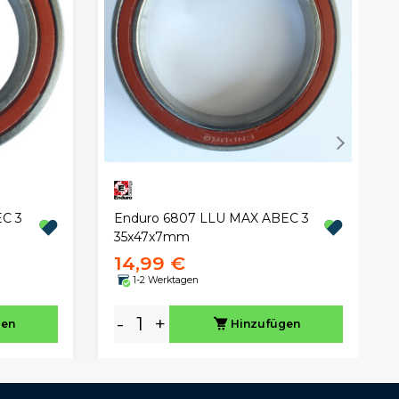
C 3
Enduro 6807 LLU MAX ABEC 3
35x47x7mm
14,99 €
1-2 Werktagen
-
+
gen
Hinzufügen