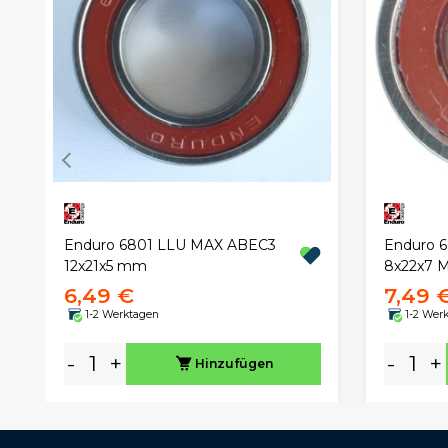
Enduro 6801 LLU MAX ABEC3
Enduro 
12x21x5 mm
8x22x7 
6,49 €
7,49 
1-2 Werktagen
1-2 Wer
-
+
-
+
Hinzufügen