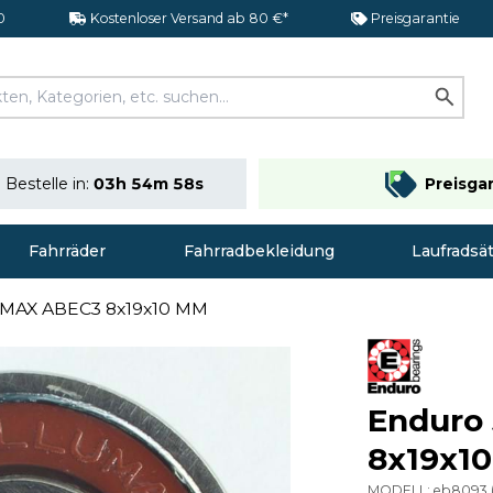
0
Kostenloser Versand ab 80 €*
Preisgarantie
Bestelle in:
03h 54m 57s
Preisga
Fahrräder
Fahrradbekleidung
Laufradsä
 MAX ABEC3 8x19x10 MM
Enduro
8x19x1
MODELL:
eb8093