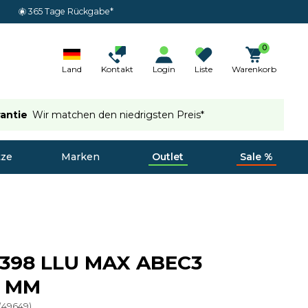
365 Tage Rückgabe*
0
Land
Kontakt
Login
Liste
Warenkorb
rantie
Wir matchen den niedrigsten Preis*
tze
Marken
Outlet
Sale %
 398 LLU MAX ABEC3
0 MM
(
49649
)