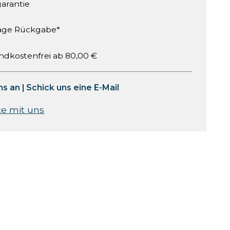
garantie
age Rückgabe*
ndkostenfrei ab 80,00 €
ns an
|
Schick uns eine E-Mail
te mit uns