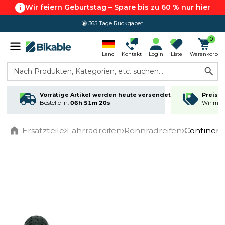
Wir feiern Geburtstag – Spare bis zu 60 % nur hier
365 Tage Rückgabe*
0
Land
Kontakt
Login
Liste
Warenkorb
Nach Produkten, Kategorien, etc. suchen...
Vorrätige Artikel werden heute versendet
Preisga
Bestelle in:
06h 51m 19s
Wir matc
Ersatzteile
Fahrradreifen
Rennradreifen
Continent
Home