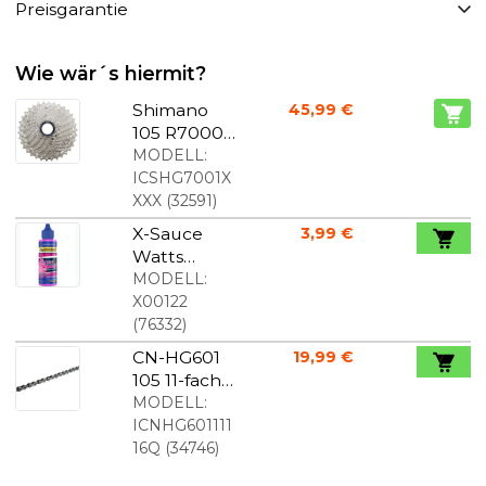
Preisgarantie
Wie wär´s hiermit?
Shimano
45,99 €
105 R7000
11-Fach
MODELL:
Kassette
ICSHG7001X
XXX
(
32591
)
X-Sauce
3,99 €
Watts
Kettenöl
MODELL:
30ml
X00122
(
76332
)
CN-HG601
19,99 €
105 11-fach
Kette mit
MODELL:
Verbindung
ICNHG601111
sglied
16Q
(
34746
)