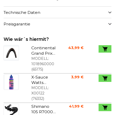
Technische Daten
Preisgarantie
Wie wär´s hiermit?
Continental
43,99 €
Grand Prix
5000
MODELL:
700x28C
1018960000
Braune
(
65175
)
Reifenflank
X-Sauce
3,99 €
en
Watts
Kettenöl
MODELL:
30ml
X00122
(
76332
)
Shimano
41,99 €
105 R7000