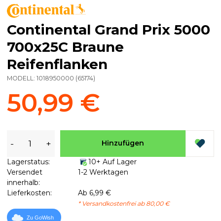
Continental Grand Prix 5000
700x25C Braune
Reifenflanken
MODELL:
1018950000
(
65174
)
50,99 €
-
+
Hinzufügen
Lagerstatus:
10+ Auf Lager
Versendet
1-2 Werktagen
innerhalb:
Lieferkosten:
Ab 6,99 €
* Versandkostenfrei ab 80,00 €
Zu GoWish