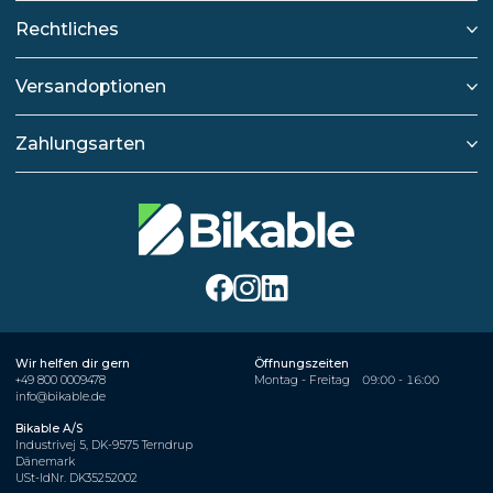
Rechtliches
Versandoptionen
Zahlungsarten
Wir helfen dir gern
Öffnungszeiten
+49 800 0009478
Montag - Freitag
09:00 - 16:00
info@bikable.de
Bikable A/S
Industrivej 5, DK-9575 Terndrup
Dänemark
USt-IdNr. DK35252002