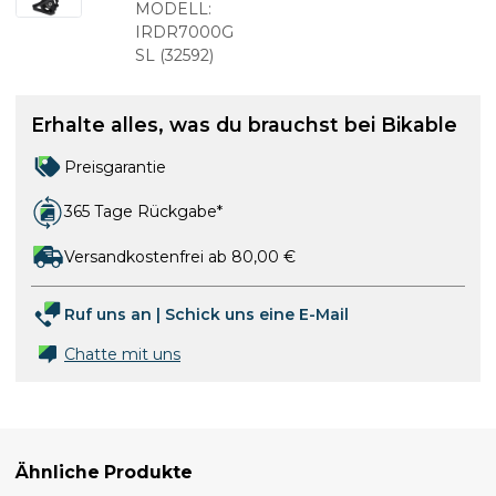
Schaltwerk
MODELL:
Lang
IRDR7000G
Schwarz
SL
(
32592
)
Erhalte alles, was du brauchst bei Bikable
Preisgarantie
365 Tage Rückgabe*
Versandkostenfrei ab 80,00 €
Ruf uns an
|
Schick uns eine E-Mail
Chatte mit uns
Ähnliche Produkte