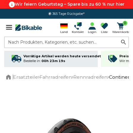
Wir feiern Geburtstag – Spare bis zu 60 % nur hier
365 Tage Rückgabe*
0
Land
Kontakt
Login
Liste
Warenkorb
Nach Produkten, Kategorien, etc. suchen...
Vorrätige Artikel werden heute versendet
Preisga
Bestelle in:
00h 23m 18s
Wir matc
Ersatzteile
Fahrradreifen
Rennradreifen
Continent
Home