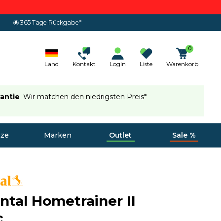
365 Tage Rückgabe*
0
Land
Kontakt
Login
Liste
Warenkorb
rantie
Wir matchen den niedrigsten Preis*
tze
Marken
Outlet
Sale %
ntal Hometrainer II
c