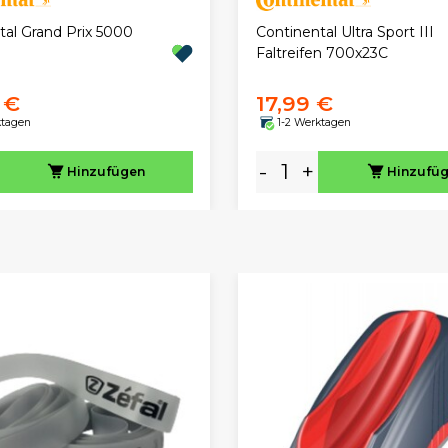
tal Grand Prix 5000
Continental Ultra Sport III
Faltreifen 700x23C
 €
17,99 €
ktagen
1-2 Werktagen
-
+
Hinzufügen
Hinzufü