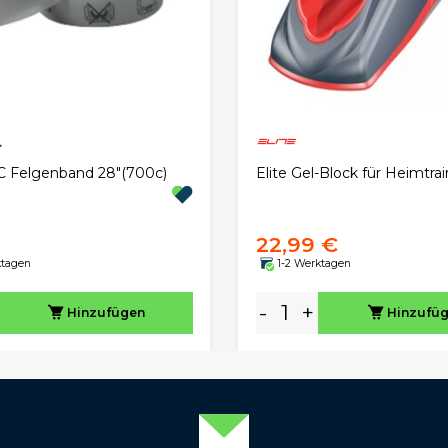
C Felgenband 28"(700c)
Elite Gel-Block für Heimtrai
22,99 €
ktagen
1-2 Werktagen
-
+
Hinzufügen
Hinzufü