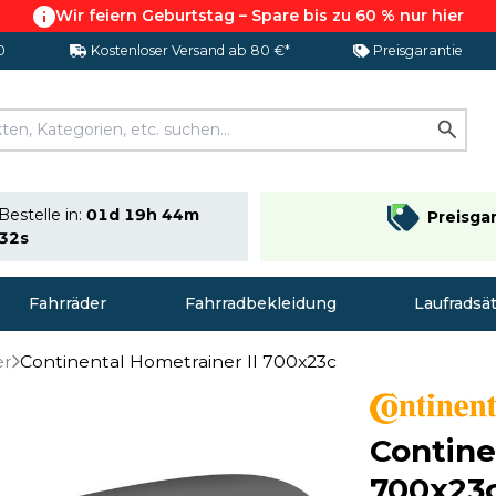
Wir feiern Geburtstag – Spare bis zu 60 % nur hier
0
Kostenloser Versand ab 80 €*
Preisgarantie
Bestelle in:
01d 19h 44m
Preisga
32s
Fahrräder
Fahrradbekleidung
Laufradsä
er
Continental Hometrainer II 700x23c
Contine
700x23