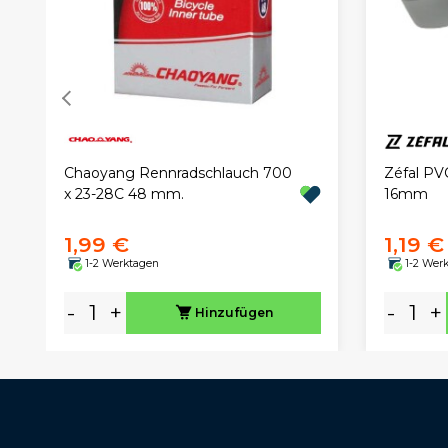
Chaoyang Rennradschlauch 700
Zéfal PV
x 23-28C 48 mm.
16mm
1,99 €
1,19 €
1-2 Werktagen
1-2 Wer
-
+
-
+
Hinzufügen