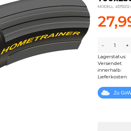
MODELL:
45751212
27,9
-
+
Lagerstatus:
Versendet
innerhalb:
Lieferkosten:
Zu GoW