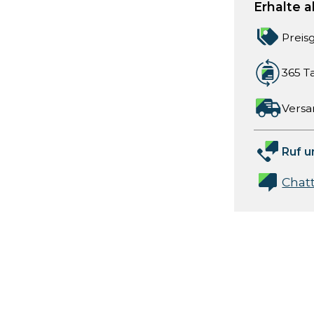
Erhalte a
Preis
365 T
Versa
Ruf u
Chat