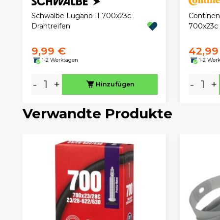
Continen
Schwalbe Lugano II 700x23c
700x23c
Drahtreifen
9,99 €
42,99
1-2 Werktagen
1-2 Wer
-
+
-
+
Hinzufügen
Verwandte Produkte