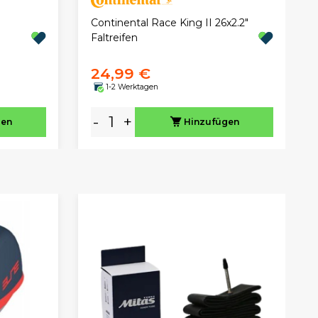
Continental Race King II 26x2.2"
Faltreifen
24,99 €
1-2 Werktagen
-
+
gen
Hinzufügen