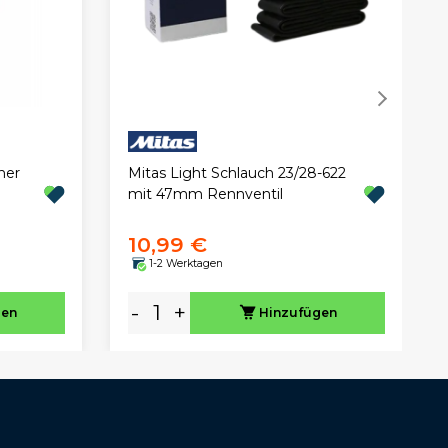
Mitas Light Schlauch 23/28-622
ner
mit 47mm Rennventil
10,99 €
1-2 Werktagen
-
+
gen
Hinzufügen