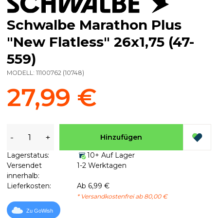
Schwalbe Marathon Plus
"New Flatless" 26x1,75 (47-
559)
MODELL:
11100762
(
10748
)
27,99 €
-
+
Hinzufügen
Lagerstatus:
10+ Auf Lager
Versendet
1-2 Werktagen
innerhalb:
Lieferkosten:
Ab 6,99 €
* Versandkostenfrei ab 80,00 €
Zu GoWish