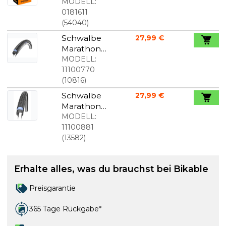
Schlauch
MODELL:
47/62-559
0181611
mit 40mm
(
54040
)
Autoventil
Schwalbe
27,99 €
Marathon
Plus
MODELL:
Alltagsreife
11100770
n 700 x 38C
(
10816
)
mit
Schwalbe
27,99 €
Reflexstreif
Marathon+
en
SmartGuar
MODELL:
d 40-584
11100881
(
13582
)
Erhalte alles, was du brauchst bei Bikable
Preisgarantie
365 Tage Rückgabe*