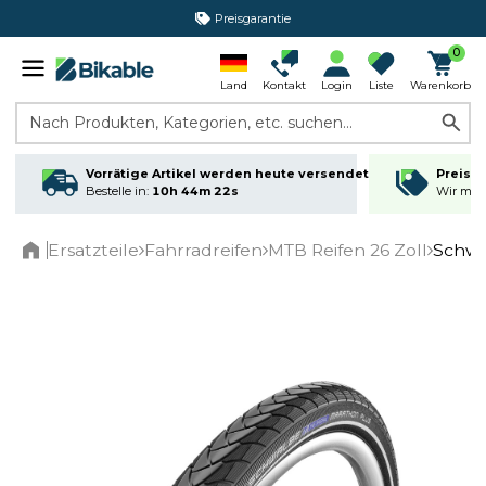
Preisgarantie
0
Land
Kontakt
Login
Liste
Warenkorb
Nach Produkten, Kategorien, etc. suchen...
Vorrätige Artikel werden heute versendet
Preisga
Bestelle in:
10h 44m 21s
Wir matc
Ersatzteile
Fahrradreifen
MTB Reifen 26 Zoll
Schwal
Home