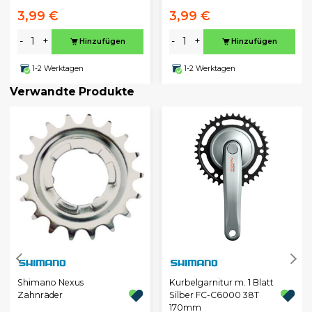
3,99 €
3,99 €
-
+
-
+
Hinzufügen
Hinzufügen
1-2 Werktagen
1-2 Werktagen
Verwandte Produkte
Shimano Nexus
Kurbelgarnitur m. 1 Blatt
Zahnräder
Silber FC-C6000 38T
170mm