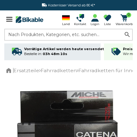
Kostenloser Versand ab 80 €*
0
Land
Kontakt
Login
Liste
Warenkorb
Nach Produkten, Kategorien, etc. suchen...
Vorrätige Artikel werden heute versendet
Preisga
Bestelle in:
03h 48m 09s
Wir matc
Ersatzteile
Fahrradketten
Fahrradketten für Inne
Home