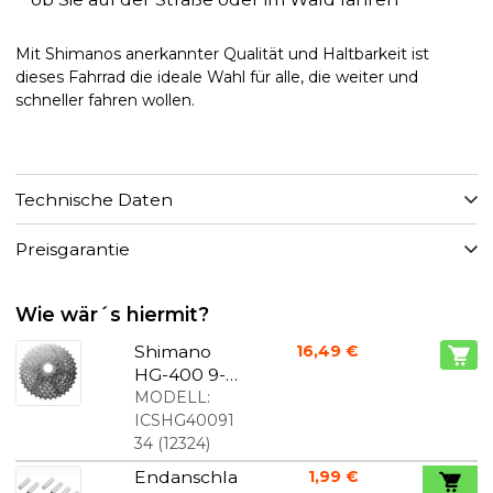
Mit Shimanos anerkannter Qualität und Haltbarkeit ist
dieses Fahrrad die ideale Wahl für alle, die weiter und
schneller fahren wollen.
Technische Daten
Preisgarantie
Wie wär´s hiermit?
Shimano
16,49 €
HG-400 9-
Fach-
MODELL:
kassette
ICSHG40091
34
(
12324
)
Endanschla
1,99 €