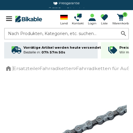
365 Tage Rückgabe*
0
Land
Kontakt
Login
Liste
Warenkorb
Nach Produkten, Kategorien, etc. suchen...
Vorrätige Artikel werden heute versendet
Preisga
Bestelle in:
07h 57m 50s
Wir matc
Ersatzteile
Fahrradketten
Fahrradketten für Auß
Home