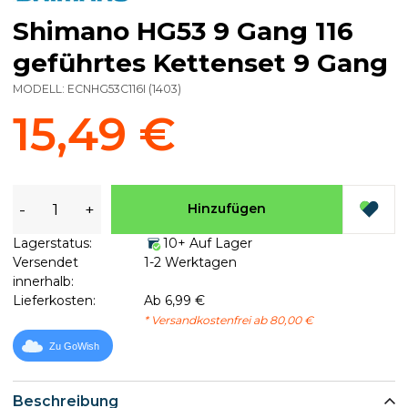
Shimano HG53 9 Gang 116
geführtes Kettenset 9 Gang
MODELL:
ECNHG53C116I
(
1403
)
15,49 €
-
+
Hinzufügen
Lagerstatus:
10+ Auf Lager
Versendet
1-2 Werktagen
innerhalb:
Lieferkosten:
Ab 6,99 €
* Versandkostenfrei ab 80,00 €
Zu GoWish
Beschreibung