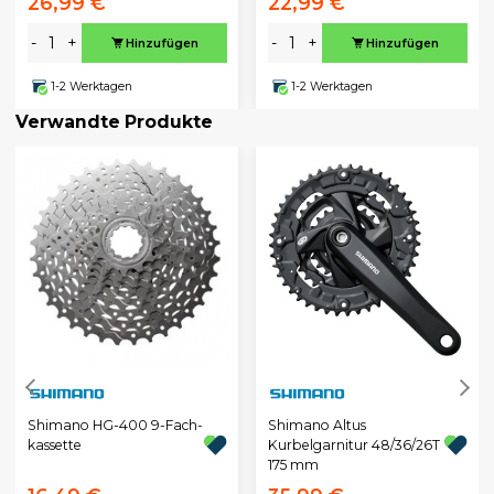
26,99 €
22,99 €
-
+
-
+
Hinzufügen
Hinzufügen
1-2 Werktagen
1-2 Werktagen
Verwandte Produkte
Shimano HG-400 9-Fach-
Shimano Altus
kassette
Kurbelgarnitur 48/36/26T
175 mm