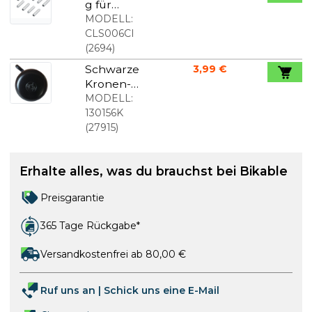
g für
Schaltzug
MODELL:
1,2mm 10
CLS006CI
Stück
(
2694
)
Schwarze
3,99 €
Kronen-
Fahrradklin
MODELL:
gel Ø55 mm
130156K
(
27915
)
Erhalte alles, was du brauchst bei Bikable
Preisgarantie
365 Tage Rückgabe*
Versandkostenfrei ab 80,00 €
Ruf uns an
|
Schick uns eine E-Mail