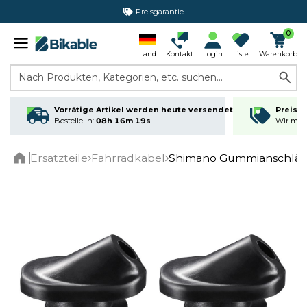
Preisgarantie
365 Tage Rückgabe*
0
Land
Kontakt
Login
Liste
Warenkorb
Nach Produkten, Kategorien, etc. suchen...
Vorrätige Artikel werden heute versendet
Preisga
Bestelle in:
08h 16m 19s
Wir matc
Ersatzteile
Fahrradkabel
Shimano Gummianschläge
Home