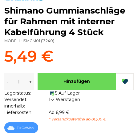
Shimano Gummianschläge
für Rahmen mit interner
Kabelführung 4 Stück
MODELL:
ISMGM01
(
13240
)
5,49 €
-
+
Hinzufügen
Lagerstatus:
5 Auf Lager
Versendet
1-2 Werktagen
innerhalb:
Lieferkosten:
Ab 6,99 €
* Versandkostenfrei ab 80,00 €
Zu GoWish