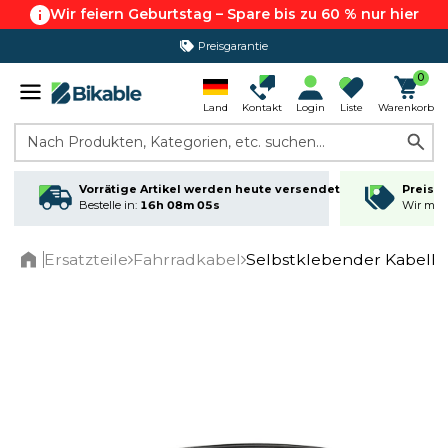
Wir feiern Geburtstag – Spare bis zu 60 % nur hier
Preisgarantie
365 Tage Rückgabe*
0
Land
Kontakt
Login
Liste
Warenkorb
Nach Produkten, Kategorien, etc. suchen...
Vorrätige Artikel werden heute versendet
Preisga
Bestelle in:
16h 08m 05s
Wir matc
Ersatzteile
Fahrradkabel
Selbstklebender Kabelha
Home