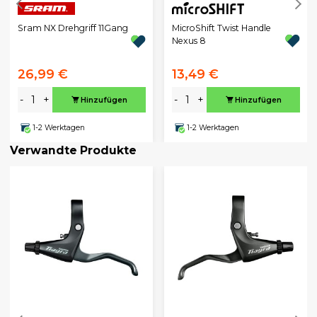
MicroShift Twist Handle
Sram NX Drehgriff 11Gang
Nexus 8
26,99 €
13,49 €
-
+
-
+
Hinzufügen
Hinzufügen
1-2 Werktagen
1-2 Werktagen
Verwandte Produkte