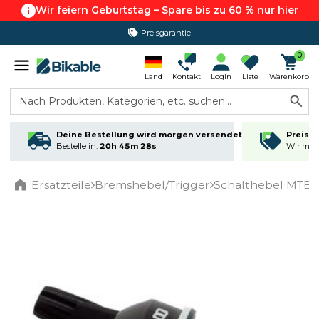
Wir feiern Geburtstag – Spare bis zu 60 % nur hier
Preisgarantie
365 Tage Rückgabe*
0
Land
Kontakt
Login
Liste
Warenkorb
Nach Produkten, Kategorien, etc. suchen...
Deine Bestellung wird morgen versendet
Preisga
Bestelle in:
20h 45m 28s
Wir matc
Ersatzteile
Bremshebel/Trigger
Schalthebel MTB/C
Home