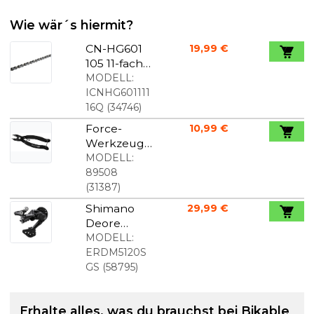
Wie wär´s hiermit?
CN-HG601
19,99 €
105 11-fach
Kette mit
MODELL:
Verbindung
ICNHG601111
sglied
16Q
(
34746
)
Force-
10,99 €
Werkzeug
zum Öffnen
MODELL:
und
89508
Schließen
(
31387
)
von
Shimano
29,99 €
Kettenglied
Deore
ern
M5120
MODELL:
Schaltwerk
ERDM5120S
für 10/11
GS
(
58795
)
Speed
Erhalte alles, was du brauchst bei Bikable