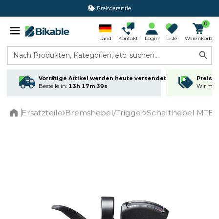
Preisgarantie
365 Tage Rückgabe*
0
Land
Kontakt
Login
Liste
Warenkorb
Nach Produkten, Kategorien, etc. suchen...
Vorrätige Artikel werden heute versendet
Preisga
Bestelle in:
13h 17m 38s
Wir matc
Ersatzteile
Bremshebel/Trigger
Schalthebel MTB/C
Home