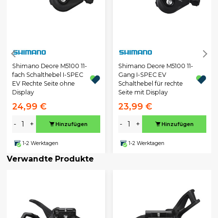
Shimano Deore M5100 11-
Shimano Deore M5100 11-
fach Schalthebel I-SPEC
Gang I-SPEC EV
EV Rechte Seite ohne
Schalthebel für rechte
Display
Seite mit Display
24,99 €
23,99 €
-
+
-
+
Hinzufügen
Hinzufügen
1-2 Werktagen
1-2 Werktagen
Verwandte Produkte