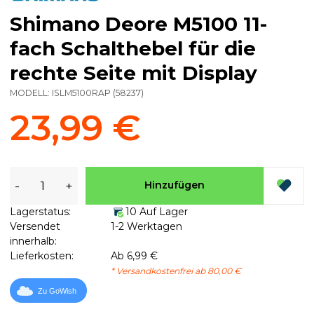
Shimano Deore M5100 11-
fach Schalthebel für die
rechte Seite mit Display
MODELL:
ISLM5100RAP
(
58237
)
23,99 €
-
+
Hinzufügen
Lagerstatus:
10 Auf Lager
Versendet
1-2 Werktagen
innerhalb:
Lieferkosten:
Ab 6,99 €
* Versandkostenfrei ab 80,00 €
Zu GoWish