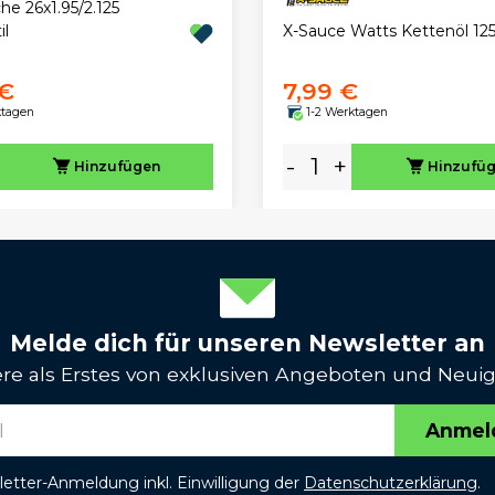
he 26x1.95/2.125
X-Sauce Watts Kettenöl 12
il
 €
7,99 €
ktagen
1-2 Werktagen
-
+
Hinzufügen
Hinzufü
Melde dich für unseren Newsletter an
iere als Erstes von exklusiven Angeboten und Neuig
Anmel
etter-Anmeldung inkl. Einwilligung der
Datenschutzerklärung
.