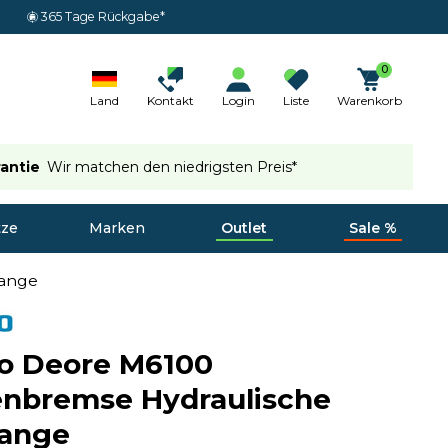
365 Tage Rückgabe*
0
Land
Kontakt
Login
Liste
Warenkorb
rantie
Wir matchen den niedrigsten Preis*
tze
Marken
Outlet
Sale %
zange
o Deore M6100
enbremse Hydraulische
ange