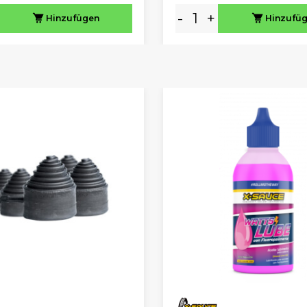
-
+
Hinzufügen
Hinzufü