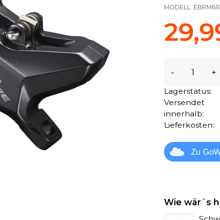
MODELL:
EBRM61
29,9
-
+
Lagerstatus:
Versendet
innerhalb:
Lieferkosten:
Zu GoW
Wie wär´s h
Schwa