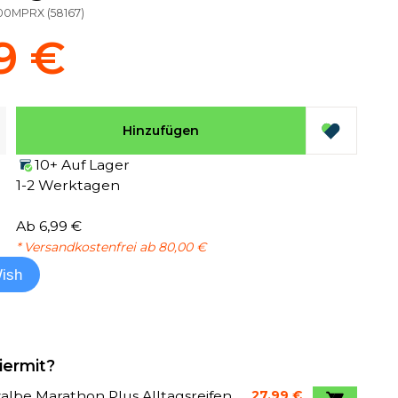
00MPRX
(
58167
)
9 €
Hinzufügen
10+ Auf Lager
1-2 Werktagen
Ab 6,99 €
* Versandkostenfrei ab 80,00 €
ish
iermit?
lbe Marathon Plus Alltagsreifen
27,99 €