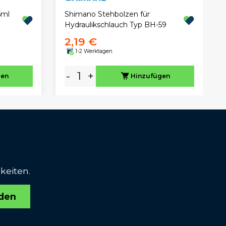
5ml
Shimano Stehbolzen für
Hydraulikschlauch Typ BH-59
2,19 €
1-2 Werktagen
-
+
gen
Hinzufügen
keiten.
den