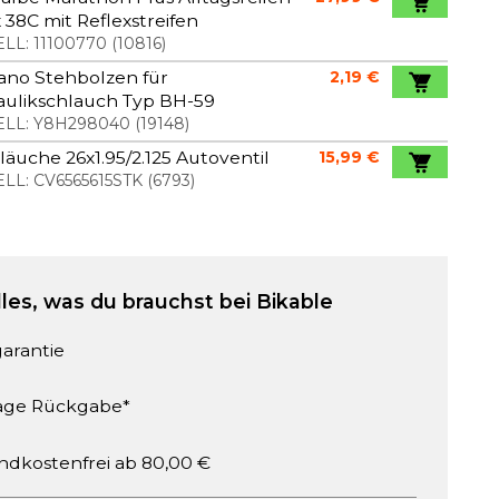
 38C mit Reflexstreifen
LL:
11100770
(
10816
)
ano Stehbolzen für
2,19 €
aulikschlauch Typ BH-59
LL:
Y8H298040
(
19148
)
läuche 26x1.95/2.125 Autoventil
15,99 €
LL:
CV6565615STK
(
6793
)
lles, was du brauchst bei Bikable
garantie
age Rückgabe*
ndkostenfrei ab 80,00 €