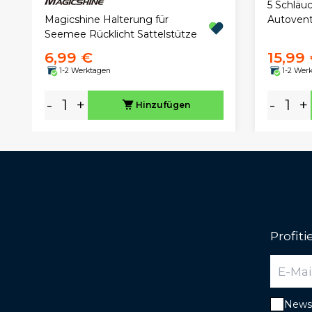
5 Schläuc
Magicshine Halterung für
Autovent
Seemee Rücklicht Sattelstütze
6,99 €
15,99
1-2 Werktagen
1-2 Wer
-
+
-
+
Hinzufügen
Profit
Newsl