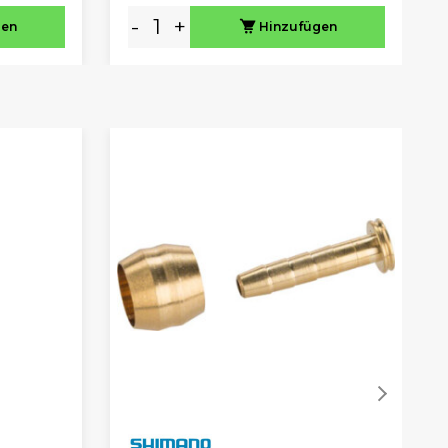
-
+
gen
Hinzufügen