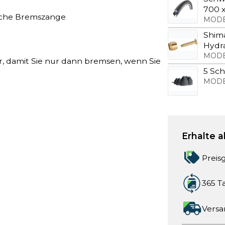
700 x
sche Bremszange
MODE
Shim
Hydr
MODE
r, damit Sie nur dann bremsen, wenn Sie
5 Sch
MODE
Erhalte a
Preis
365 T
Versa