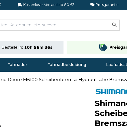
0
Kostenloser Versand ab 80 €*
Preisgarantie
Bestelle in:
10h 56m 36s
Preisga
Fahrräder
Fahrradbekleidung
Laufradsä
no Deore M6100 Scheibenbremse Hydraulische Brems
Shiman
Scheib
Bremsz