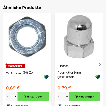
Ähnliche Produkte
Achsmutter 3/8 Zoll
Radmutter 9mm
geschlossen
0,69 €
0,79 €
-
+
-
+
Hinzufügen
Hinzufügen
1-2 Werktagen
1-2 Werktagen