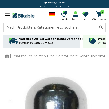
365 Tage Rückgabe*
0
Land
Kontakt
Login
Liste
Warenkorb
Nach Produkten, Kategorien, etc. suchen...
Vorrätige Artikel werden heute versendet
Preisga
Bestelle in:
10h 50m 51s
Wir matc
Ersatzteile
Bolzen und Schrauben
Schraubenmütt
Home