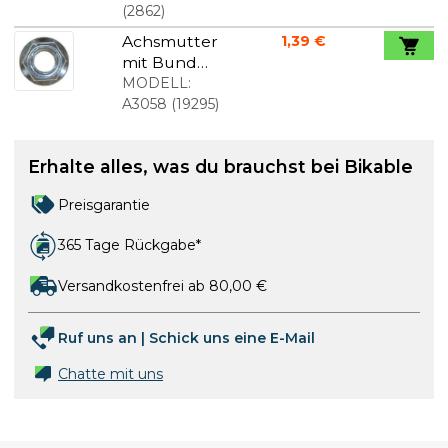
(
2862
)
Achsmutter
1,39 €
mit Bund
M10x1
MODELL:
A3058
(
19295
)
Erhalte alles, was du brauchst bei Bikable
Preisgarantie
365 Tage Rückgabe*
Versandkostenfrei ab 80,00 €
Ruf uns an
|
Schick uns eine E-Mail
Chatte mit uns