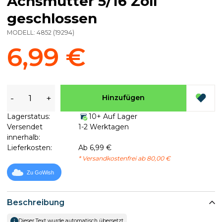
Achsmutter 5/16 Zoll
geschlossen
MODELL:
4852
(
19294
)
6,99 €
-
+
Hinzufügen
Lagerstatus:
10+ Auf Lager
Versendet
1-2 Werktagen
innerhalb:
Lieferkosten:
Ab 6,99 €
* Versandkostenfrei ab 80,00 €
Zu GoWish
Beschreibung
Dieser Text wurde automatisch übersetzt