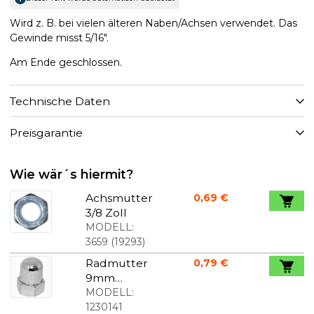
Wird z. B. bei vielen älteren Naben/Achsen verwendet. Das
Gewinde misst 5/16".
Am Ende geschlossen.
Technische Daten
Preisgarantie
Wie wär´s hiermit?
Achsmutter
0,69 €
3/8 Zoll
MODELL:
3659
(
19293
)
Radmutter
0,79 €
9mm
geschlosse
MODELL:
n
1230141