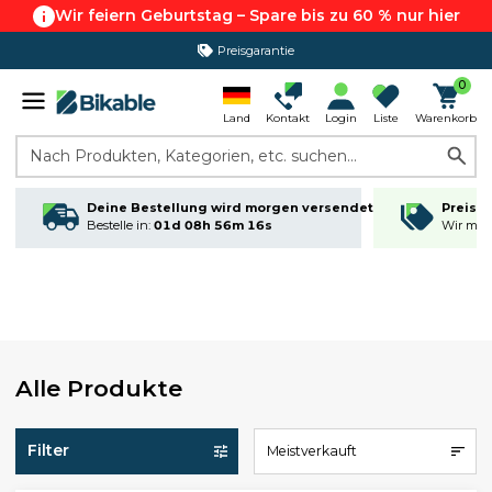
Wir feiern Geburtstag – Spare bis zu 60 % nur hier
Preisgarantie
0
Land
Kontakt
Login
Liste
Warenkorb
Nach Produkten, Kategorien, etc. suchen...
Deine Bestellung wird morgen versendet
Preisga
Bestelle in:
01d 08h 56m 16s
Wir matc
Alle Produkte
Filter
Meistverkauft