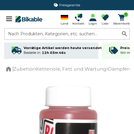
Preisgarantie
365 Tage Rückgabe*
0
Land
Kontakt
Login
Liste
Warenkorb
Nach Produkten, Kategorien, etc. suchen...
Vorrätige Artikel werden heute versendet
Preisga
Bestelle in:
12h 03m 46s
Wir matc
Zubehör
Kettenöle, Fett und Wartung
Dämpferöl
Home