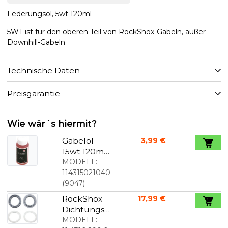
Federungsöl, 5wt 120ml
5WT ist für den oberen Teil von RockShox-Gabeln, außer
Downhill-Gabeln
Technische Daten
Preisgarantie
Wie wär´s hiermit?
Gabelöl
3,99 €
15wt 120ml
Flasche
MODELL:
114315021040
(
9047
)
RockShox
17,99 €
Dichtungss
atz für
MODELL: