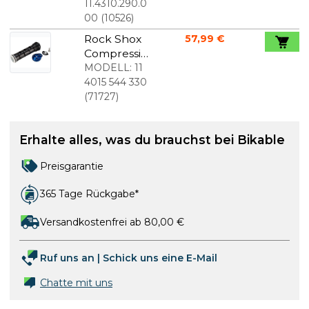
Reba, Tora,
11.4310.290.0
Recon und
00
(
10526
)
Revelation
Rock Shox
57,99 €
Compressio
n Damper
MODELL:
11
für Bluto
4015 544 330
und Raba
(
71727
)
Gabeln
Erhalte alles, was du brauchst bei Bikable
Preisgarantie
365 Tage Rückgabe*
Versandkostenfrei ab 80,00 €
Ruf uns an
|
Schick uns eine E-Mail
Chatte mit uns