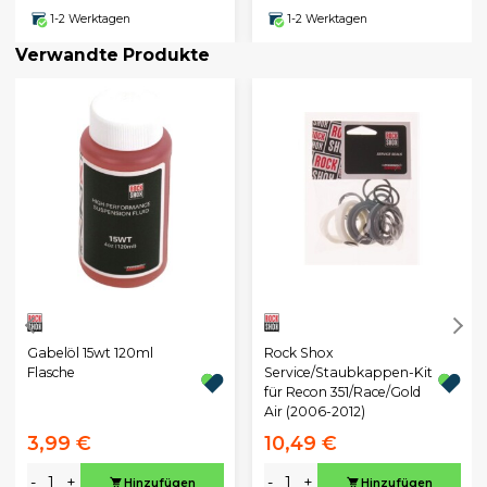
1-2 Werktagen
1-2 Werktagen
Verwandte Produkte
Gabelöl 15wt 120ml
Rock Shox
Flasche
Service/Staubkappen-Kit
für Recon 351/Race/Gold
Air (2006-2012)
3,99 €
10,49 €
-
+
-
+
Hinzufügen
Hinzufügen