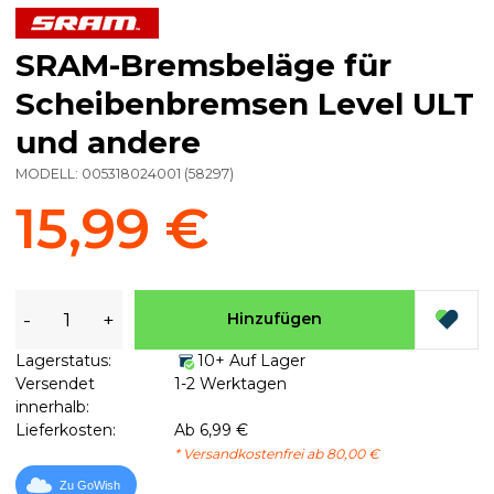
SRAM-Bremsbeläge für
Scheibenbremsen Level ULT
und andere
MODELL:
005318024001
(
58297
)
15,99 €
-
+
Hinzufügen
Lagerstatus:
10+ Auf Lager
Versendet
1-2 Werktagen
innerhalb:
Lieferkosten:
Ab 6,99 €
* Versandkostenfrei ab 80,00 €
Zu GoWish