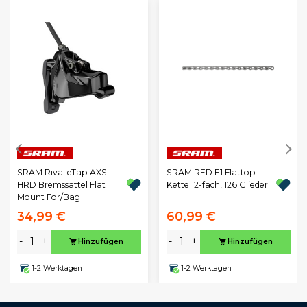
SRAM Rival eTap AXS
SRAM RED E1 Flattop
HRD Bremssattel Flat
Kette 12-fach, 126 Glieder
Mount For/Bag
34,99 €
60,99 €
-
+
-
+
Hinzufügen
Hinzufügen
1-2 Werktagen
1-2 Werktagen