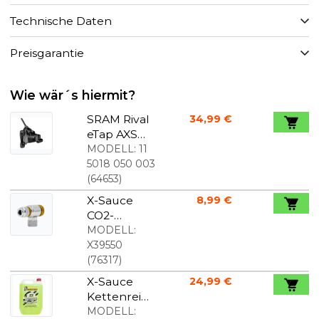
Technische Daten
Preisgarantie
Wie wär´s hiermit?
SRAM Rival
34,99 €
eTap AXS
HRD
MODELL:
11
Bremssattel
5018 050 003
Flat Mount
(
64653
)
For/Bag
X-Sauce
8,99 €
CO2-
Kartuschen
MODELL:
-Adapter
X39550
(
76317
)
X-Sauce
24,99 €
Kettenreini
ger 5L
MODELL: