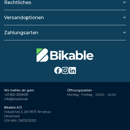
Rechtliches
Versandoptionen
Zahlungsarten
Wir helfen dir gern
Öffnungszeiten
+49 800 0009478
Montag - Freitag
09:00 - 16:00
info@bikable.de
Bikable A/S
Industrivej 5, DK-9575 Terndrup
Dänemark
USt-IdNr. DK35252002