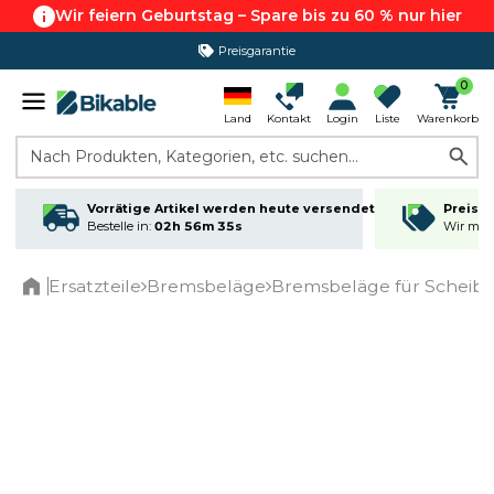
Wir feiern Geburtstag – Spare bis zu 60 % nur hier
Preisgarantie
0
Land
Kontakt
Login
Liste
Warenkorb
Nach Produkten, Kategorien, etc. suchen...
Vorrätige Artikel werden heute versendet
Preisga
Bestelle in:
02h 56m 34s
Wir matc
Ersatzteile
Bremsbeläge
Bremsbeläge für Schei
Home